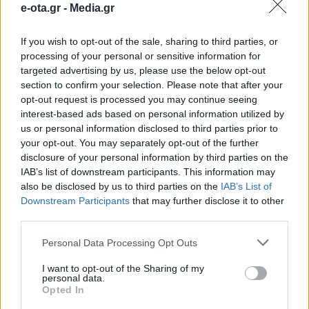
e-ota.gr -
Media.gr
προέλευσης
If you wish to opt-out of the sale, sharing to third parties, or
processing of your personal or sensitive information for
Το μήνυμα ότι την επομένη των εκλογών δεν
υπάρχουν «οι δικοί μας και οι δικοί σας» έστειλε
targeted advertising by us, please use the below opt-out
από το Κερατσίνι ο Κυριάκος Μητσοτάκης. Ο
section to confirm your selection. Please note that after your
Πρόεδρος της Νέας Δημοκρατίας επισκέφθηκε
opt-out request is processed you may continue seeing
χθες τη γειτονιά του Πειραιά, κάνοντας την πρώτη
05.06.2019 - 12.36
interest-based ads based on personal information utilized by
του στάση στο Δημαρχείο Κερατσινίου-
us or personal information disclosed to third parties prior to
Δραπετσώνας, στο οποίο τον υποδέχθηκε ο
your opt-out. You may separately opt-out of the further
νεοκλεγείς Δήμαρχος της πόλης, κ. Χρήστος
disclosure of your personal information by third parties on the
Βρεττάκος. Ο […]
IAB’s list of downstream participants. This information may
also be disclosed by us to third parties on the
IAB’s List of
Downstream Participants
that may further disclose it to other
third parties.
Personal Data Processing Opt Outs
I want to opt-out of the Sharing of my
personal data.
Opted In
ΑΡΧΙΚΗ