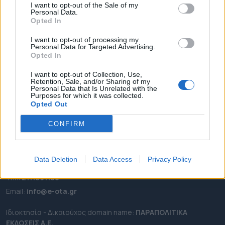
I want to opt-out of the Sale of my
ΡΟΗ ΕΙΔΗΣΕΩΝ
Personal Data.
Opted In
ΕΠΙΚΑΙΡΟΤΗΤΑ
I want to opt-out of processing my
ΔΗΜΟΙ
Personal Data for Targeted Advertising.
ΠΕΡΙΦΕΡΕΙΕΣ
Opted In
OTA LEAKS
I want to opt-out of Collection, Use,
Retention, Sale, and/or Sharing of my
ΣΥΝΕΝΤΕΥΞΕΙΣ
Personal Data that Is Unrelated with the
Purposes for which it was collected.
ΑΠΟΨΕΙΣ
Opted Out
ΠΡΟΣΛΗΨΕΙΣ
CONFIRM
e-ota.gr | Ταυτότητα
Ταχ. Διεύθυνση:
Λεωφόρος Ανδρέα Συγγρού 188, 17671,
Data Deletion
Data Access
Privacy Policy
Καλλιθέα Αττικής
Τηλ:
2111091100
Εmail:
info@e-ota.gr
Ιδιοκτησία - Δικαιούχος domain name:
ΠΑΡΑΠΟΛΙΤΙΚΑ
ΕΚΔΟΣΕΙΣ A.E.