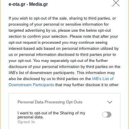
Αχλαδούλα Αγίου Στεφάνου
e-ota.gr -
Media.gr
Με ισχυρό περιβαλλοντικό και εκπαιδευτικό
If you wish to opt-out of the sale, sharing to third parties, or
αποτύπωμα πραγματοποιήθηκε την Παρασκευή 16
processing of your personal or sensitive information for
Ιανουαρίου 2026 η μαθητική αναδάσωση στην περιοχή
targeted advertising by us, please use the below opt-out
Αχλαδούλας Αγίου Στεφάνου, στον Δήμος Διονύσου.
section to confirm your selection. Please note that after your
Στη δράση συμμετείχε ο Πρόεδρος της Επιτροπής
17.01.2026 - 09.18
opt-out request is processed you may continue seeing
Πολιτικής Προστασίας και Κλιματικής Κρίσης της ΚΕΔΕ,
interest-based ads based on personal information utilized by
Αντιπρόεδρος του Εποπτικού Συμβουλίου της ΚΕΔΕ και
us or personal information disclosed to third parties prior to
Δημοτικός Σύμβουλος Πεντέλης, Βλάσσης Σιώμος. Η
your opt-out. You may separately opt-out of the further
αναδάσωση, στην οποία έλαβαν μέρος […]
disclosure of your personal information by third parties on the
IAB’s list of downstream participants. This information may
also be disclosed by us to third parties on the
IAB’s List of
Downstream Participants
that may further disclose it to other
third parties.
Personal Data Processing Opt Outs
I want to opt-out of the Sharing of my
personal data.
Opted In