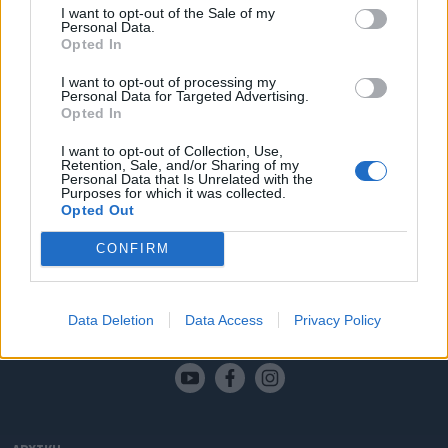
Παράδοση πυροσβεστικού
I want to opt-out of the Sale of my
Personal Data.
οχήματος στον Δήμο Παλλήνης από
Opted In
τον ΣΠΑΠ
I want to opt-out of processing my
Personal Data for Targeted Advertising.
Πυροσβεστικό όχημα στον Δήμο Παλλήνης παρέδωσε ο
Opted In
Βασίλης Ξυπολυτάς, Δήμαρχος Κηφισιάς και Πρόεδρος
του Σύνδεσμος Δήμων για την Προστασία και
I want to opt-out of Collection, Use,
Ανάπλαση του Πεντελικού (ΣΠΑΠ), στο πλαίσιο της
Retention, Sale, and/or Sharing of my
διαρκούς ενίσχυσης της πολιτικής προστασίας των
15.01.2026 - 17.45
Personal Data that Is Unrelated with the
Purposes for which it was collected.
Δήμων-Μελών. Η παράδοση πραγματοποιήθηκε την
Opted Out
Πέμπτη 15 Ιανουαρίου στο Δημαρχείο Κηφισιάς και
αφορούσε φορτηγό όχημα τύπου pick-up Nissan
CONFIRM
Navara, εξοπλισμένο με προσθαφαιρούμενη […]
Data Deletion
Data Access
Privacy Policy