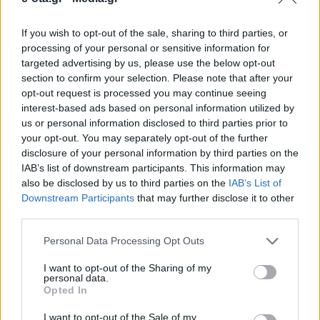
If you wish to opt-out of the sale, sharing to third parties, or
Ενεργή συμμετοχή στην Έκθεση OTA EXPO 2025 έχει
processing of your personal or sensitive information for
το Ινστιτούτο Τοπικής Αυτοδιοίκησης που αποτελεί
targeted advertising by us, please use the below opt-out
τον επιστημονικό βραχίονα των δήμων και
section to confirm your selection. Please note that after your
συνεργάτη της ΚΕΔΕ. Το ΙΤΑ, ως δεξαμενή σκέψης
opt-out request is processed you may continue seeing
των δήμων όλης της χώρας θα έχει συμμετοχή στην
12.03.2025 - 09.28
interest-based ads based on personal information utilized by
έκθεση που πραγματοποιείται, σήμερα και αύριο
us or personal information disclosed to third parties prior to
στο Ζάππειο Μέγαρο με βασικούς στόχους την
your opt-out. You may separately opt-out of the further
προβολή της εικόνας και του […]
disclosure of your personal information by third parties on the
IAB’s list of downstream participants. This information may
also be disclosed by us to third parties on the
IAB’s List of
Downstream Participants
that may further disclose it to other
third parties.
Personal Data Processing Opt Outs
I want to opt-out of the Sharing of my
personal data.
Opted In
ΑΡΧΙΚΗ
ΡΟΗ ΕΙΔΗΣΕΩΝ
I want to opt-out of the Sale of my