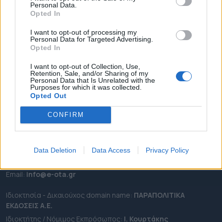
Personal Data.
ΕΠΙΚΑΙΡΟΤΗΤΑ
Opted In
ΔΗΜΟΙ
I want to opt-out of processing my
Personal Data for Targeted Advertising.
ΠΕΡΙΦΕΡΕΙΕΣ
Opted In
OTA LEAKS
I want to opt-out of Collection, Use,
ΣΥΝΕΝΤΕΥΞΕΙΣ
Retention, Sale, and/or Sharing of my
Personal Data that Is Unrelated with the
ΑΠΟΨΕΙΣ
Purposes for which it was collected.
ΠΡΟΣΛΗΨΕΙΣ
Opted Out
CONFIRM
e-ota.gr | Ταυτότητα
Ταχ. Διεύθυνση:
Λεωφόρος Ανδρέα Συγγρού 188, 17671,
Καλλιθέα Αττικής
Data Deletion
Data Access
Privacy Policy
Τηλ:
2111091100
Εmail:
info@e-ota.gr
Ιδιοκτησία - Δικαιούχος domain name:
ΠΑΡΑΠΟΛΙΤΙΚΑ
ΕΚΔΟΣΕΙΣ A.E.
Ιδιοκτήτης / Νόμιμος Εκπρόσωπος:
Ι. Κουρτάκης