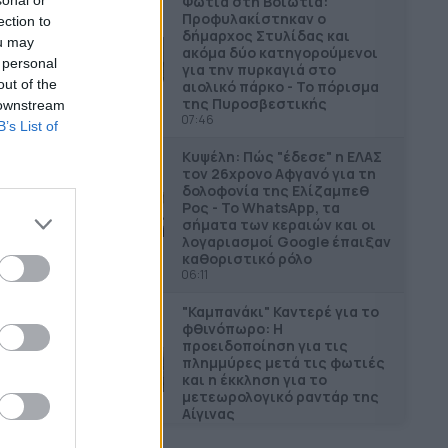
Φωτιά στη Βοιωτία:
Προφυλακίστηκαν ο
ection to
δήμαρχος Στυλίδας και
ou may
ακόμα δύο κατηγορούμενοι
 personal
για την πυρκαγιά στο
out of the
αιολικό πάρκο - Το πόρισμα
της Πυροσβεστικής
 downstream
07:46
B’s List of
Κυψέλη: Πώς "έδεσε" η ΕΛΑΣ
τον 26χρονο Αφγανό για τη
δολοφονία της Ελίζαμπεθ
Ρος - Το WhatsApp, τα
σήματα των κεραιών και οι
λογαριασμοί Google έπαιξαν
καθοριστικό ρόλο
06:11
"Καμπανάκι" Καντερέ για το
φθινόπωρο: Η
προειδοποίηση για τις
πλημμύρες μετά τις φωτιές
και η έκκληση για το
μετεωρολογικό ραντάρ της
Αίγινας
06:03