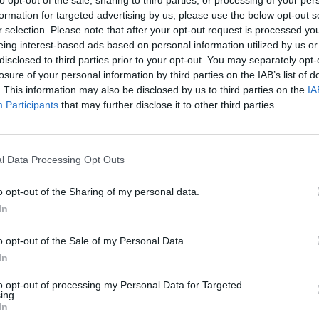
formation for targeted advertising by us, please use the below opt-out s
r selection. Please note that after your opt-out request is processed y
eing interest-based ads based on personal information utilized by us or
disclosed to third parties prior to your opt-out. You may separately opt-
losure of your personal information by third parties on the IAB’s list of
. This information may also be disclosed by us to third parties on the
IA
Participants
that may further disclose it to other third parties.
l Data Processing Opt Outs
o opt-out of the Sharing of my personal data.
 Χρονάκη
In
ας πολιτισμού
o opt-out of the Sale of my Personal Data.
In
to opt-out of processing my Personal Data for Targeted
ing.
 Χρονάκη, ιδιοκτησίας του Υπουργείου
In