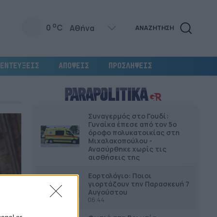
o
0
C
ΑΝΑΖΗΤΗΣΗ
ΕΝΤΕΥΞΕΙΣ
ΑΠΟΨΕΙΣ
ΠΡΟΣΛΗΨΕΙΣ
Συναγερμός στο Γουδί:
Γυναίκα έπεσε από τον 5ο
όροφο πολυκατοικίας στη
Μιχαλακοπούλου -
Ανασύρθηκε χωρίς τις
αισθήσεις της
Εορτολόγιο: Ποιοι
γιορτάζουν την Παρασκευή 7
Αυγούστου
06:44
sonal or