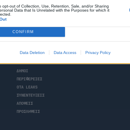
o opt-out of Collection, Use, Retention, Sale, and/or Sharing
ersonal Data that Is Unrelated with the Purposes for which it
lected.
Out
CONFIRM
ΑΡΧΙΚΗ
Data Deletion
Data Access
Privacy Policy
ΡΟΗ ΕΙΔΗΣΕΩΝ
ΕΠΙΚΑΙΡΟΤΗΤΑ
ΔΗΜΟΙ
ΠΕΡΙΦΕΡΕΙΕΣ
OTA LEAKS
ΣΥΝΕΝΤΕΥΞΕΙΣ
ΑΠΟΨΕΙΣ
ΠΡΟΣΛΗΨΕΙΣ