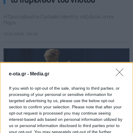
Η Πρωτοβουλία Cycladic Identity ταξιδεύει στην
Πάρο.
13.04.2026 - 09.49
e-ota.gr -
Media.gr
If you wish to opt-out of the sale, sharing to third parties, or
processing of your personal or sensitive information for
targeted advertising by us, please use the below opt-out
section to confirm your selection. Please note that after your
opt-out request is processed you may continue seeing
interest-based ads based on personal information utilized by
us or personal information disclosed to third parties prior to
Η έκθεση «Κυκλαδίτισσες:
your opt-out. You may separately opt-out of the further