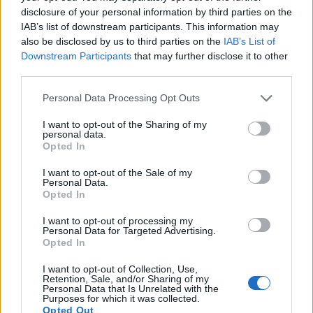
disclosure of your personal information by third parties on the
Άγνωστες ιστορίες γυναικών των
IAB’s list of downstream participants. This information may
Κυκλάδων» θα εγκαινιάσει το
also be disclosed by us to third parties on the
IAB’s List of
ανακαινισμένο Μουσείο της Θήρας
Downstream Participants
that may further disclose it to other
third parties.
​Η πανκυκλαδική, εμβληματική έκθεση «Κυκλαδίτισσες:
Άγνωστες ιστορίες γυναικών των Κυκλάδων», την
Personal Data Processing Opt Outs
οποία διοργανώνουν το Μουσείο Κυκλαδικής Τέχνης
I want to opt-out of the Sharing of my
και το Υπουργείο Πολιτισμού δια της Εφορείας
personal data.
Αρχαιοτήτων Κυκλάδων, στην Αθήνα, μέχρι τις 4 Μαϊου,
09.04.2025 - 18.44
Opted In
θα μεταφερθεί στη Σαντορίνη για να εγκαινιάσει το
ανακαινισμένο Αρχαιολογικό Μουσείο Θήρας στις 13
I want to opt-out of the Sale of my
Ιουνίου 2025. Η έκθεση, που συνδιοργανώνεται με τον
Personal Data.
Opted In
Δήμο […]
I want to opt-out of processing my
Personal Data for Targeted Advertising.
Opted In
I want to opt-out of Collection, Use,
Retention, Sale, and/or Sharing of my
Personal Data that Is Unrelated with the
Purposes for which it was collected.
Opted Out