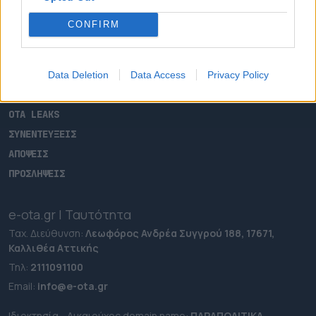
ΑΡΧΙΚΗ
CONFIRM
ΡΟΗ ΕΙΔΗΣΕΩΝ
ΕΠΙΚΑΙΡΟΤΗΤΑ
ΔΗΜΟΙ
Data Deletion
Data Access
Privacy Policy
ΠΕΡΙΦΕΡΕΙΕΣ
OTA LEAKS
ΣΥΝΕΝΤΕΥΞΕΙΣ
ΑΠΟΨΕΙΣ
ΠΡΟΣΛΗΨΕΙΣ
e-ota.gr | Ταυτότητα
Ταχ. Διεύθυνση:
Λεωφόρος Ανδρέα Συγγρού 188, 17671,
Καλλιθέα Αττικής
Τηλ:
2111091100
Εmail:
info@e-ota.gr
Ιδιοκτησία - Δικαιούχος domain name:
ΠΑΡΑΠΟΛΙΤΙΚΑ