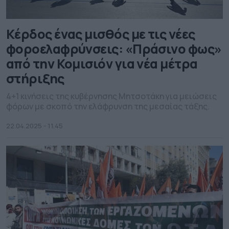
Κέρδος ένας µισθός µε τις νέες
φοροελαφρύνσεις: «Πράσινο φως»
από την Κοµισιόν για νέα μέτρα
στήριξης
4+1 κινήσεις της κυβέρνησης Μητσοτάκη για μειώσεις
φόρων με σκοπό την ελάφρυνση της µεσαίας τάξης.
22.04.2025 - 11.45