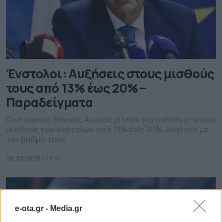
Ένστολοι: Αυξήσεις στους μισθούς
τους από 13% έως 20% –
Παραδείγματα
Ο υπουργός Εθνικής Άμυνας μίλησε για αυξήσεις στους
μισθούς των ενστόλων από 13% έως 20%, ανάλογα με
τον βαθμό τους.
28.03.2025 - 13.01
e-ota.gr -
Media.gr