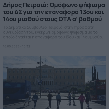
Δήμος Πειραιά: Ομόφωνο ψήφισμα
του ΔΣ για την επαναφορά 13ου και
14ου μισθού στους ΟΤΑ α’ βαθμού
Το Δημοτικό Συμβούλιο Πειραιά, στην πρόσφατη
συνεδρίασή του, ενέκρινε ομόφωνα ψήφισμα με το
οποίο ζητείται η επαναφορά του 13ου και 14ου μισθού
για τους υπαλλήλους των ΟΤΑ α’ βαθμού.
16.05.2025 - 10.32