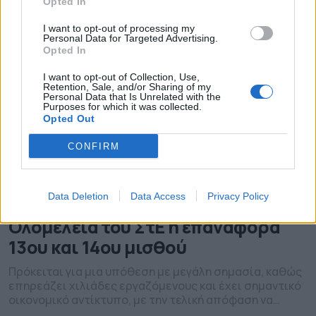
Opted In
I want to opt-out of processing my
Personal Data for Targeted Advertising.
Opted In
I want to opt-out of Collection, Use,
Retention, Sale, and/or Sharing of my
Personal Data that Is Unrelated with the
Purposes for which it was collected.
Opted Out
CONFIRM
Data Deletion
Data Access
Privacy Policy
Δημόσιο: Πότε κρίνεται στην
Ολομέλεια του ΣτΕ η επαναφορά
13ου και 14ου μισθού
Πρόκειται για μια υπόθεση με μεγάλη σημασία, καθώς
επηρεάζει χιλιάδες εργαζόμενους και έχει σημαντικό
οικονομικό αντίκτυπο, με την τελική απόφαση να
αναμένεται από τη Δικαιοσύνη.