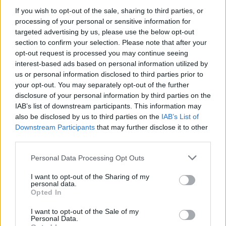
If you wish to opt-out of the sale, sharing to third parties, or
processing of your personal or sensitive information for
targeted advertising by us, please use the below opt-out
section to confirm your selection. Please note that after your
opt-out request is processed you may continue seeing
interest-based ads based on personal information utilized by
us or personal information disclosed to third parties prior to
your opt-out. You may separately opt-out of the further
Δημόσιοι υπάλληλοι: Πόσο θα
disclosure of your personal information by third parties on the
IAB’s list of downstream participants. This information may
αυξηθούν οι μισθοί το επόμενο
also be disclosed by us to third parties on the
IAB’s List of
διάστημα
Downstream Participants
that may further disclose it to other
third parties.
Η κυβέρνηση σχεδιάζει τις αυξήσεις με επτά πακέτα.
Personal Data Processing Opt Outs
25.02.2025 - 11.48
I want to opt-out of the Sharing of my
personal data.
Opted In
I want to opt-out of the Sale of my
Personal Data.