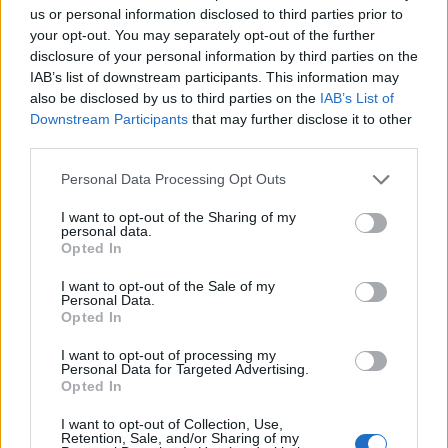
us or personal information disclosed to third parties prior to
your opt-out. You may separately opt-out of the further
Δράσεις του δήμου Αθηναίων για
disclosure of your personal information by third parties on the
την καταπολέμηση της
IAB’s list of downstream participants. This information may
σεξουαλικής παρενόχλησης –
also be disclosed by us to third parties on the
IAB’s List of
Downstream Participants
that may further disclose it to other
Συνάντηση Μπακογιάννη με
third parties.
Γερουλάνο
Personal Data Processing Opt Outs
Ο δήμος Αθηναίων, μακριά από κάθε πολιτική
σκοπιμότητα και κομματική αντιπαράθεση,
I want to opt-out of the Sharing of my
personal data.
αναλαμβάνει μία σημαντική πρωτοβουλία, την ώρα που
Opted In
το ελληνικό κίνημα #metoo γίνεται η αφορμή για να
έρθουν στο φως οι καταγγελίες θυμάτων, για τη
02.03.2021 - 13.33
I want to opt-out of the Sale of my
σεξουαλική παρενόχληση και την κακοποίηση που
Personal Data.
υπέστησαν. «Στον δήμο Αθηναίων εστιάζουμε στην
Opted In
ουσία του προβλήματος και τις λύσεις που μπορούν
I want to opt-out of processing my
[…]
Personal Data for Targeted Advertising.
Opted In
I want to opt-out of Collection, Use,
Retention, Sale, and/or Sharing of my