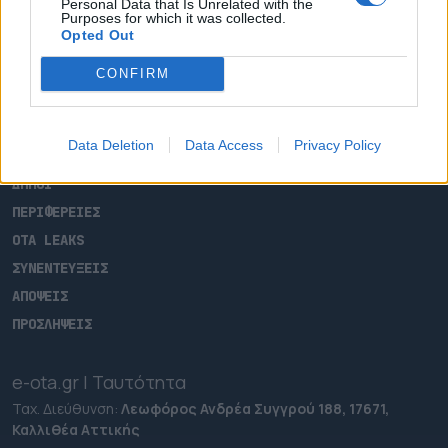
Personal Data that Is Unrelated with the
Purposes for which it was collected.
Opted Out
CONFIRM
ΑΡΧΙΚΗ
ΡΟΗ ΕΙΔΗΣΕΩΝ
Data Deletion
Data Access
Privacy Policy
ΕΠΙΚΑΙΡΟΤΗΤΑ
ΔΗΜΟΙ
ΠΕΡΙΦΕΡΕΙΕΣ
OTA LEAKS
ΣΥΝΕΝΤΕΥΞΕΙΣ
ΑΠΟΨΕΙΣ
ΠΡΟΣΛΗΨΕΙΣ
e-ota.gr | Ταυτότητα
Ταχ. Διεύθυνση:
Λεωφόρος Ανδρέα Συγγρού 188, 17671,
Καλλιθέα Αττικής