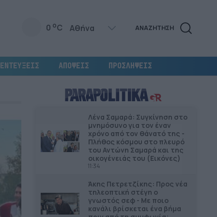
o
0
C
ΑΝΑΖΗΤΗΣΗ
ΕΝΤΕΥΞΕΙΣ
ΑΠΟΨΕΙΣ
ΠΡΟΣΛΗΨΕΙΣ
Λένα Σαμαρά: Συγκίνηση στο
μνημόσυνο για τον έναν
χρόνο από τον θάνατό της -
Πλήθος κόσμου στο πλευρό
του Αντώνη Σαμαρά και της
οικογένειάς του (Εικόνες)
11:34
Άκης Πετρετζίκης: Προς νέα
τηλεοπτική στέγη ο
γνωστός σεφ - Με ποιο
κανάλι βρίσκεται ένα βήμα
πριν από τη συμφωνία;