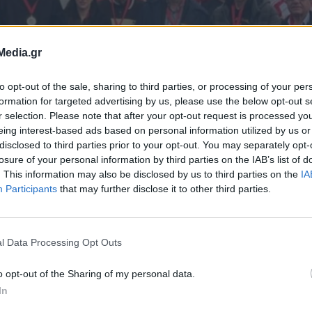
Media.gr
to opt-out of the sale, sharing to third parties, or processing of your per
formation for targeted advertising by us, please use the below opt-out s
r selection. Please note that after your opt-out request is processed y
eing interest-based ads based on personal information utilized by us or
disclosed to third parties prior to your opt-out. You may separately opt-
losure of your personal information by third parties on the IAB’s list of
. This information may also be disclosed by us to third parties on the
IA
Participants
that may further disclose it to other third parties.
α το νοσοκομείο
l Data Processing Opt Outs
o opt-out of the Sharing of my personal data.
 ο φιλικός αγώνας των Βετεράνων του
In
ομείου Πειραιά «Μεταξά», με σκοπό την