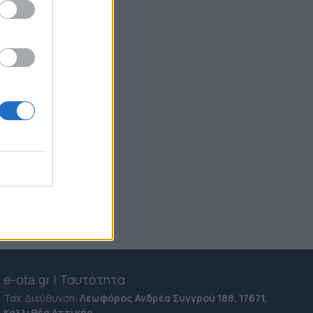
31χρονος "Criminal" της
ρωσόφωνης Μαφίας -
Εμπλέκεται στις δολοφονίες
Σκαφτούρου, Ζαμπούνη και
Ρουμπέτη
11:34
Alter Ego Media: Κακούσης,
ού
Χουδαλάκης & Καμπουράκης
ανοίγουν το πρόγραμμα του νέου
ραδιοφώνου - Η μεταγραφή Τσίμα και
τα πρόσωπα που ακολουθούν
ικά
13:36
χώρας
 των
ας,
e-ota.gr | Ταυτότητα
Ταχ. Διεύθυνση:
Λεωφόρος Ανδρέα Συγγρού 188, 17671,
Καλλιθέα Αττικής