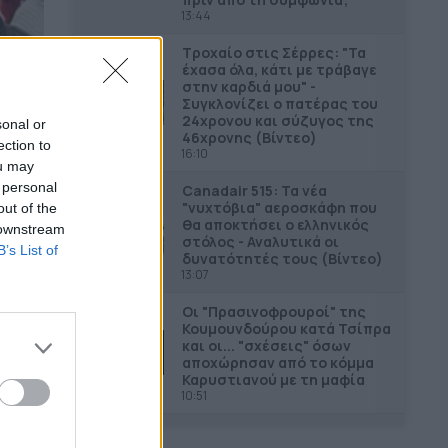
13:44
Τροχαίο στις Σέρρες: "Τα
έχασα όλα, κάτι με τράβαγε
στην καρδιά μου" -
Συγκλονίζει ο πατέρας του
24χρονου και σύζυγος της
sonal or
46χρονης (Βίντεο)
ection to
16:10
ou may
 personal
Canadair 515: Τα νέα
"νυχτόβια" αεροσκάφη που
out of the
θα αποκτήσει ο ελληνικός
 downstream
στόλος - Αναλυτικά οι
B’s List of
δυνατότητές τους (Βίντεο)
13:07
Οι "Πρασινοφρουροί" της
Κουµουνδούρου κατά Τσίπρα
και οι... "σχέσεις" όσων
αποχώρησαν από το κόμμα
Καρυστιανού με τη μαφία
10:51
Συνελήφθη στη Γερμανία ο