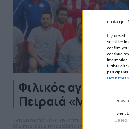
e-ota.gr -
If you wish 
sensitive in
confirm you
continue se
information 
further disc
participants
Downstream 
Φιλικός αγώνας γι
Πειραιά «Μεταξά»
Persona
I want t
Έντονο κοινωνικό και ανθρωπιστικό χαρακτήρα είχε
Opted 
Ολυμπιακού με την ομάδα του Αντικαρκινικού Νοσοκ