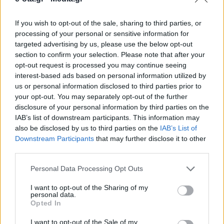
If you wish to opt-out of the sale, sharing to third parties, or
Πάνω από 2,5 τόνους βιοαποβλήτων κατάφεραν να
processing of your personal or sensitive information for
μαζέψουν οι μαθητές σχολείων του δήμου Βάρης-
targeted advertising by us, please use the below opt-out
Βούλας- Βουλιαγμένης, συμβάλλοντας στην
section to confirm your selection. Please note that after your
προσπάθεια για την ενίσχυση της ανακύκλωσης και
opt-out request is processed you may continue seeing
της προστασίας του περιβάλλοντος. Σύμφωνα με
08.04.2026 - 12.13
interest-based ads based on personal information utilized by
τη δημοτική Αρχή, στο πλαίσιο της δημοτικής
us or personal information disclosed to third parties prior to
πλατφόρμας επιβράβευσης της ανακύκλωσης
your opt-out. You may separately opt-out of the further
Followgreen και της συμμετοχής του στο ευρωπαϊκό
πρόγραμμα LIFE-IP CEI Greece – Circular […]
disclosure of your personal information by third parties on the
IAB’s list of downstream participants. This information may
also be disclosed by us to third parties on the
IAB’s List of
Downstream Participants
that may further disclose it to other
third parties.
Personal Data Processing Opt Outs
I want to opt-out of the Sharing of my
personal data.
Opted In
ΑΡΧΙΚΗ
ΡΟΗ ΕΙΔΗΣΕΩΝ
I want to opt-out of the Sale of my