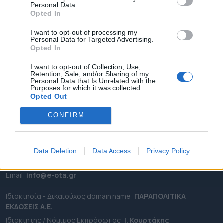
Personal Data.
ΕΠΙΚΑΙΡΟΤΗΤΑ
Opted In
ΔΗΜΟΙ
I want to opt-out of processing my
Personal Data for Targeted Advertising.
ΠΕΡΙΦΕΡΕΙΕΣ
Opted In
OTA LEAKS
I want to opt-out of Collection, Use,
ΣΥΝΕΝΤΕΥΞΕΙΣ
Retention, Sale, and/or Sharing of my
Personal Data that Is Unrelated with the
ΑΠΟΨΕΙΣ
Purposes for which it was collected.
ΠΡΟΣΛΗΨΕΙΣ
Opted Out
CONFIRM
e-ota.gr | Ταυτότητα
Ταχ. Διεύθυνση:
Λεωφόρος Ανδρέα Συγγρού 188, 17671,
Καλλιθέα Αττικής
Data Deletion
Data Access
Privacy Policy
Τηλ:
2111091100
Εmail:
info@e-ota.gr
Ιδιοκτησία - Δικαιούχος domain name:
ΠΑΡΑΠΟΛΙΤΙΚΑ
ΕΚΔΟΣΕΙΣ A.E.
Ιδιοκτήτης / Νόμιμος Εκπρόσωπος:
Ι. Κουρτάκης