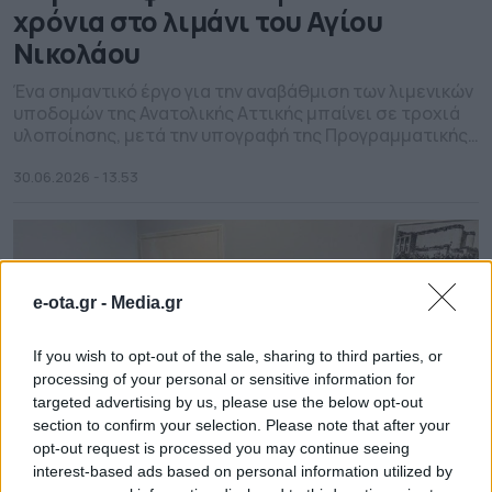
χρόνια στο λιμάνι του Αγίου
Νικολάου
Ένα σημαντικό έργο για την αναβάθμιση των λιμενικών
υποδομών της Ανατολικής Αττικής μπαίνει σε τροχιά
υλοποίησης, μετά την υπογραφή της Προγραμματικής
Σύμβασης για τη βυθοκόρηση και την επισκευή των
κρηπιδωμάτων στον λιμένα Αγίου Νικολάου, στο Πόρτο
30.06.2026 - 13.53
Ράφτη. Το έργο, συνολικού προϋπολογισμού 452.352
ευρώ πλέον ΦΠΑ, αφορά μια εκκρεμότητα που
παρέμενε άλυτη για σχεδόν τέσσερις δεκαετίες […]
e-ota.gr -
Media.gr
If you wish to opt-out of the sale, sharing to third parties, or
processing of your personal or sensitive information for
targeted advertising by us, please use the below opt-out
section to confirm your selection. Please note that after your
opt-out request is processed you may continue seeing
interest-based ads based on personal information utilized by