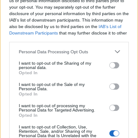
us or personal information disclosed to third parties prior to
your opt-out. You may separately opt-out of the further
Επίσκεψη του Υφυπουργού
disclosure of your personal information by third parties on the
Ναυτιλίας & Νησιωτικής Πολιτικής
IAB’s list of downstream participants. This information may
στην Κάρπαθο
also be disclosed by us to third parties on the
IAB’s List of
Downstream Participants
that may further disclose it to other
Συζητήθηκαν κρίσιμα ζητήματα που αφορούν τις
third parties.
λιμενικές υποδομές, τη νησιωτική πολιτική και την
αναπτυξιακή προοπτική της Καρπάθου.
Personal Data Processing Opt Outs
I want to opt-out of the Sharing of my
04.03.2026 - 12.24
personal data.
Opted In
I want to opt-out of the Sale of my
Personal Data.
Opted In
I want to opt-out of processing my
Personal Data for Targeted Advertising.
Opted In
I want to opt-out of Collection, Use,
Retention, Sale, and/or Sharing of my
Personal Data that Is Unrelated with the