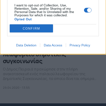
I want to opt-out of Collection, Use,
Retention, Sale, and/or Sharing of my
Personal Data that Is Unrelated with the
Purposes for which it was collected.
Opted Out
CONFIRM
Στους δρόμους του Πειραιά ένα
πλήρως ανακατασκευασμένο
Data Deletion
Data Access
Privacy Policy
λεωφορείο δημοτικής
συγκοινωνίας
Ο Δήμος Πειραιά προχώρησε στην πλήρη
ανακατασκευή ενός παλαιού λεωφορείου της
Δημοτικής Συγκοινωνίας, το οποίο δίνεται σήμερα
στην κυκλοφορία, εξυπηρετώντας τους κατοίκους της
Ε΄ Δημοτικής Κοινότητας. Στο λεωφορείο
29.04.2020 - 13.55
πραγματοποιήθηκαν όλες οι απαραίτητες
παρεμβάσεις, ενώ βάφτηκε κόκκινο, το διακριτό χρώμα
της Δημοτικής Συγκοινωνίας Πειραιά. Υπενθυμίζεται,