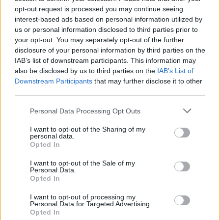
opt-out request is processed you may continue seeing
interest-based ads based on personal information utilized by
us or personal information disclosed to third parties prior to
your opt-out. You may separately opt-out of the further
Η αντίκα λεωφόρειο του 1957 στην
disclosure of your personal information by third parties on the
Ανθοκομική Έκθεση με οδηγό τον
IAB’s list of downstream participants. This information may
Ξυπολυτά – Τα σενάρια για τον
also be disclosed by us to third parties on the
IAB’s List of
Downstream Participants
that may further disclose it to other
Δήμο Κηφισιάς
third parties.
Έκπληξη προκάλεσε στην εκδήλωση της ΦΙΛΠΑ, στην
Personal Data Processing Opt Outs
ανθοκομική έκθεση Κηφισιάς, ο Πρόεδρος των Οδικών
Συγκοινωνιών, Βασίλης Ξυπολυτάς που οδηγώντας ο
I want to opt-out of the Sharing of my
ίδιος έφερε μια αντίκα λεωφορείο Scania Vabis του
personal data.
1957. Αξίζει να θυμίσουμε ότι ο Ξυπολυτάς πριν από
03.05.2022 - 10.52
Opted In
λίγους μήνες πήρε δίπλωμα επαγγελματία οδηγού
I want to opt-out of the Sale of my
λεωφορείου και συχνά πυκνά εμφανίζεται να οδηγεί
Personal Data.
οχήματα της ΟΣΥ, προκαλώντας θετική […]
Opted In
I want to opt-out of processing my
Personal Data for Targeted Advertising.
Opted In