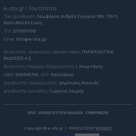
e-ota.gr | Ταυτότητα
Ταχ. Διεύθυνση:
Λεωφόρος Ανδρέα Συγγρού 188, 17671,
Καλλιθέα Αττικής
Τηλ:
2111091100
Εmail:
info@e-ota.gr
Ιδιοκτησία - Δικαιούχος domain name:
ΠΑΡΑΠΟΛΙΤΙΚΑ
ΕΚΔΟΣΕΙΣ A.E.
Ιδιοκτήτης / Νόμιμος Εκπρόσωπος:
Ι. Κουρτάκης
ΑΦΜ:
800595750
, ΔΟΥ:
Καλλιθέας
Διευθυντής / Διαχειριστής:
Δημήτρης Κουνιάς
Διευθυντής σύνταξης:
Γιώργος Λαιμός
ΟΡΟΙ ΧΡΗΣΗΣ
ΤΑΥΤΟΤΗΤΑ
ΔΗΛΩΣΗ ΣΥΜΜΟΡΦΩΣΗΣ
Copyright © e-ota.gr
|
PRODUCED BY
WHISKEY