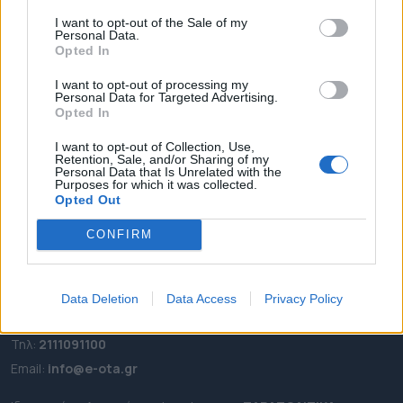
I want to opt-out of the Sale of my
ΑΡΧΙΚΗ
Personal Data.
ΡΟΗ ΕΙΔΗΣΕΩΝ
Opted In
ΕΠΙΚΑΙΡΟΤΗΤΑ
I want to opt-out of processing my
Personal Data for Targeted Advertising.
ΔΗΜΟΙ
Opted In
ΠΕΡΙΦΕΡΕΙΕΣ
I want to opt-out of Collection, Use,
OTA LEAKS
Retention, Sale, and/or Sharing of my
Personal Data that Is Unrelated with the
ΣΥΝΕΝΤΕΥΞΕΙΣ
Purposes for which it was collected.
ΑΠΟΨΕΙΣ
Opted Out
ΠΡΟΣΛΗΨΕΙΣ
CONFIRM
e-ota.gr | Ταυτότητα
Data Deletion
Data Access
Privacy Policy
Ταχ. Διεύθυνση:
Λεωφόρος Ανδρέα Συγγρού 188, 17671,
Καλλιθέα Αττικής
Τηλ:
2111091100
Εmail:
info@e-ota.gr