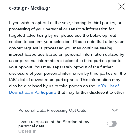
Επιμελητηρίων Χίου και Σάμου
e-ota.gr -
Media.gr
στο πλευρό της
If you wish to opt-out of the sale, sharing to third parties, or
processing of your personal or sensitive information for
Μεταξύ των νέων υποψηφίων που ανακοίνωσε η
targeted advertising by us, please use the below opt-out
περιφερειάρχης Βορείου Αιγαίου Χριστιάνα
section to confirm your selection. Please note that after your
Καλογήρου εν όψει των επικείμενων
opt-out request is processed you may continue seeing
αυτοδιοικητικών εκλογών, βρίσκονται τα ονόματα
interest-based ads based on personal information utilized by
των δύο προέδρων των Επιμελητηρίων Χίου και
12.03.2019 - 15.40
us or personal information disclosed to third parties prior to
Σάμου, οι οποίοι θα είναι υποψήφιοι με τον
your opt-out. You may separately opt-out of the further
συνδυασμό «Εμείς για το Αιγαίο». Πρόκειται για
disclosure of your personal information by third parties on the
τους: Λεγάτο Παντελή. Γεννήθηκε το 1973 στη Χίο και
IAB’s list of downstream participants. This information may
είναι επιχειρηματίας. Έχει […]
also be disclosed by us to third parties on the
IAB’s List of
Downstream Participants
that may further disclose it to other
third parties.
Personal Data Processing Opt Outs
I want to opt-out of the Sharing of my
personal data.
Opted In