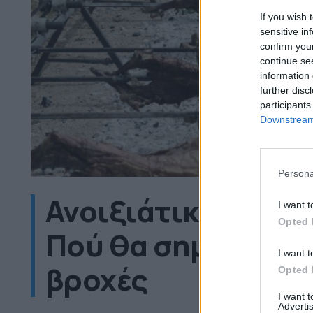
If you wish 
sensitive in
confirm you
continue se
information 
further disc
participants
Downstream 
Persona
Ανοιξιάτικο Πάσχα
I want t
Opted 
Πού θα σημειωθού
I want t
βροχές
Opted 
I want 
Advertis