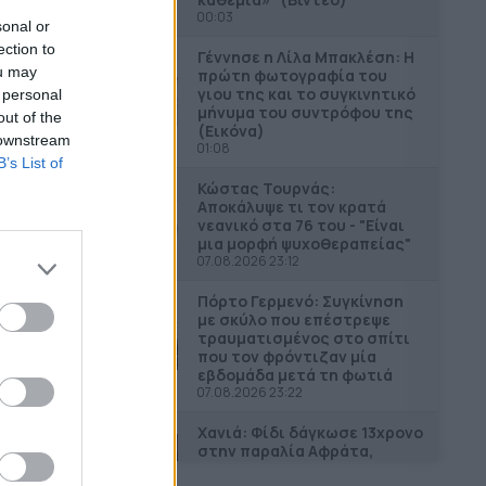
00:03
sonal or
ection to
Γέννησε η Λίλα Μπακλέση: Η
ou may
πρώτη φωτογραφία του
γιου της και το συγκινητικό
 personal
μήνυμα του συντρόφου της
out of the
(Εικόνα)
 downstream
01:08
B’s List of
Κώστας Τουρνάς:
Αποκάλυψε τι τον κρατά
νεανικό στα 76 του - "Είναι
μια μορφή ψυχοθεραπείας"
07.08.2026 23:12
Πόρτο Γερμενό: Συγκίνηση
με σκύλο που επέστρεψε
τραυματισμένος στο σπίτι
που τον φρόντιζαν μία
εβδομάδα μετά τη φωτιά
07.08.2026 23:22
Χανιά: Φίδι δάγκωσε 13χρονο
στην παραλία Αφράτα,
επενέβη καίρια το ΕΚΑΒ