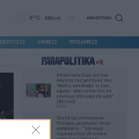
o
0
C
ΑΝΑΖΗΤΗΣΗ
ΕΝΤΕΥΞΕΙΣ
ΑΠΟΨΕΙΣ
ΠΡΟΣΛΗΨΕΙΣ
Αποστολία Ζώη για τον
θάνατο της μητέρας της:
"Μόλις κατάλαβε τι έχει,
έφυγε - Μας είπαν ότι τη
χάνουμε από ώρα σε ώρα"
(Βίντεο)
00:29
Έλενα Χριστοπούλου:
Ποζάρει με μπικίνι στον
καθρέφτη - "Χάνουμε
τουλάχιστον 25 κιλά η
καθεμία»" (Βίντεο)