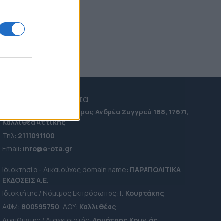
00:11
Σκιάθος: Φυλάκιση 15 μηνών
στη Βρετανίδα που μέθυσε
με την 15χρονη κόρη της και
προκάλεσε επεισόδιο στο
Κέντρο Υγείας
07.08.2026 23:07
e-ota.gr | Ταυτότητα
Ταχ. Διεύθυνση:
Λεωφόρος Ανδρέα Συγγρού 188, 17671,
Καλλιθέα Αττικής
Τηλ:
2111091100
Εmail:
info@e-ota.gr
Ιδιοκτησία - Δικαιούχος domain name:
ΠΑΡΑΠΟΛΙΤΙΚΑ
ΕΚΔΟΣΕΙΣ A.E.
Ιδιοκτήτης / Νόμιμος Εκπρόσωπος:
Ι. Κουρτάκης
ΑΦΜ:
800595750
, ΔΟΥ:
Καλλιθέας
Διευθυντής / Διαχειριστής:
Δημήτρης Κουνιάς