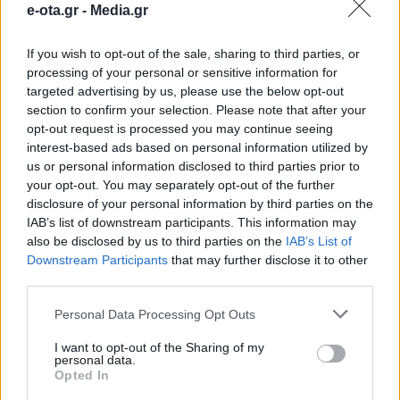
e-ota.gr -
Media.gr
Αργυρούπολης
If you wish to opt-out of the sale, sharing to third parties, or
processing of your personal or sensitive information for
Σε έκτακτη επιχείρηση καθαρισμού και
απομάκρυνσης ξερών πεσμένων δέντρων στο
targeted advertising by us, please use the below opt-out
περιαστικό μέτωπο του Υμηττού προχώρησε ο
section to confirm your selection. Please note that after your
Δήμος Ελληνικού – Αργυρούπολης, με στόχο την
opt-out request is processed you may continue seeing
ενίσχυση της αντιπυρικής προστασίας και τη
06.07.2026 - 15.09
interest-based ads based on personal information utilized by
θωράκιση της περιοχής. Η δράση υλοποιήθηκε με
us or personal information disclosed to third parties prior to
ίδιες δυνάμεις του Δήμου και με τη συντονισμένη
your opt-out. You may separately opt-out of the further
συμμετοχή του Τμήματος Πολιτικής Προστασίας,
disclosure of your personal information by third parties on the
της Υπηρεσίας Πρασίνου, της Υπηρεσίας
IAB’s list of downstream participants. This information may
Καθαριότητας […]
also be disclosed by us to third parties on the
IAB’s List of
Downstream Participants
that may further disclose it to other
third parties.
Personal Data Processing Opt Outs
I want to opt-out of the Sharing of my
personal data.
Opted In
ΑΡΧΙΚΗ