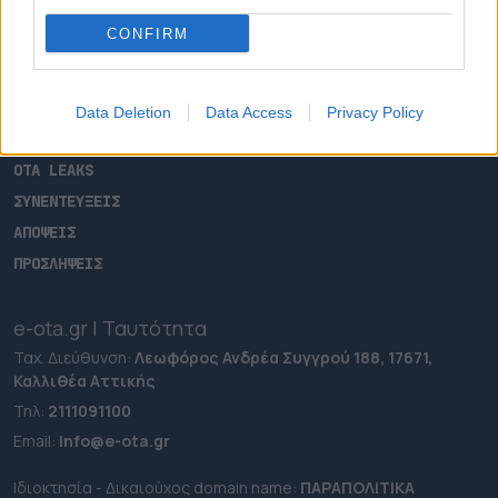
ΑΡΧΙΚΗ
CONFIRM
ΡΟΗ ΕΙΔΗΣΕΩΝ
ΕΠΙΚΑΙΡΟΤΗΤΑ
ΔΗΜΟΙ
Data Deletion
Data Access
Privacy Policy
ΠΕΡΙΦΕΡΕΙΕΣ
OTA LEAKS
ΣΥΝΕΝΤΕΥΞΕΙΣ
ΑΠΟΨΕΙΣ
ΠΡΟΣΛΗΨΕΙΣ
e-ota.gr | Ταυτότητα
Ταχ. Διεύθυνση:
Λεωφόρος Ανδρέα Συγγρού 188, 17671,
Καλλιθέα Αττικής
Τηλ:
2111091100
Εmail:
info@e-ota.gr
Ιδιοκτησία - Δικαιούχος domain name:
ΠΑΡΑΠΟΛΙΤΙΚΑ