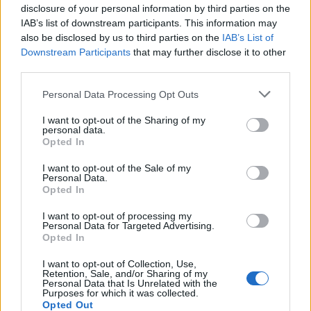
Το γαμήλιο Hashtag για τις
disclosure of your personal information by third parties on the
IAB’s list of downstream participants. This information may
ευρωεκλογές που κάνει θραύση
also be disclosed by us to third parties on the
IAB’s List of
στο διαδίκτυο (pic)
Downstream Participants
that may further disclose it to other
third parties.
Ένα νέο Hashtag, το #Proposals4Europe, έχει κάνει την
εμφάνισή του, με αφορμή τις ευρωεκλογές του Μαΐου,
Personal Data Processing Opt Outs
το οποίο καλεί τους πολίτες να μην απέχουν από τις
εκλογές. Πρόκειται για την εκστρατεία “το ελάχιστο
I want to opt-out of the Sharing of my
personal data.
πέντε”, που με το Hashtag οι χρήστες καλούνται να
13.05.2019 - 15.43
Opted In
κάνουν σε κάποιον πρόταση να ψηφίσουν μαζί. View
this post on Instagram SHE […]
I want to opt-out of the Sale of my
Personal Data.
Opted In
I want to opt-out of processing my
Personal Data for Targeted Advertising.
Opted In
I want to opt-out of Collection, Use,
Retention, Sale, and/or Sharing of my
Personal Data that Is Unrelated with the
Purposes for which it was collected.
Opted Out