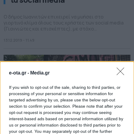
Ο δήμος Ιωαννιτών επιχειρεί να μυήσει στο
γιορτινό κλίμα όλους τους χρήστες των social media
(Γιαννιώτες και επισκέπτες), με στόχο
φωτογραφίες με τα στολισμένα Ιωάννινα να
κατακλύσουν facebook, instagram και twitter. Γι’
13.12.2019 - 11.49
αυτό το σκοπό δημιουργήθηκε το hashtag
#ioanninaksana, το οποίο καλούνται να
χρησιμοποιούν σε κάθε φωτογραφική κυρίως
ανάρτησή τους στα social media, όσοι θα […]
e-ota.gr -
Media.gr
If you wish to opt-out of the sale, sharing to third parties, or
processing of your personal or sensitive information for
targeted advertising by us, please use the below opt-out
section to confirm your selection. Please note that after your
opt-out request is processed you may continue seeing
interest-based ads based on personal information utilized by
us or personal information disclosed to third parties prior to
your opt-out. You may separately opt-out of the further