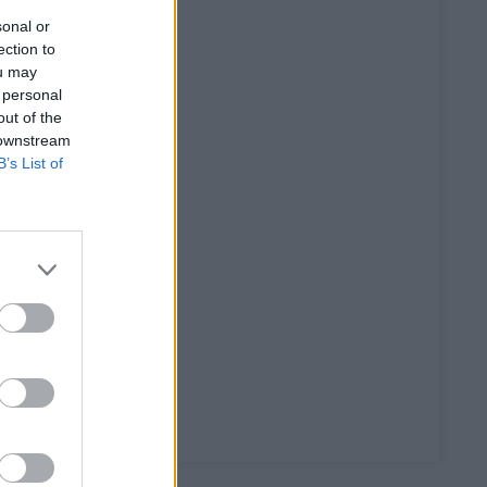
sonal or
ection to
ou may
 personal
out of the
 downstream
B’s List of