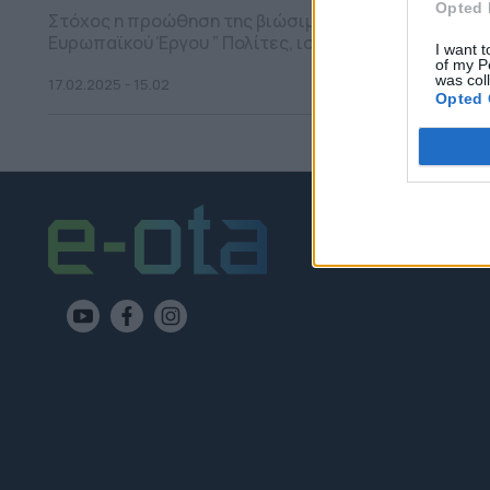
Opted 
Στόχος η προώθηση της βιώσιμης κινητικότητας και 
Ευρωπαϊκού Έργου ” Πολίτες, ισότητα, δικαιώματα κα
I want t
of my P
was col
17.02.2025 - 15.02
Opted 