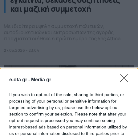
και μαζική συμμετοχή
Με ιδιαίτερα υψηλή συμμετοχή πολιτικών,
αυτοδιοικητικών και εκπροσώπων της αγοράς
πραγματοποιήθηκε η πρώτη ημέρα της 5ης Attica
Green Expo στο Κλειστό Ολυμπιακό Γήπεδο Tae
Kwon Do στο Παλαιό Φάληρο, με τη διοργάνωση να
27.05.2026 - 23.04
επιβεβαιώνει ότι αποτελεί πλέον τον
σημαντικότερο θεσμό για το περιβάλλον, την
κυκλική οικονομία και τη βιώσιμη ανάπτυξη στη
χώρα. Από νωρίς το […]
e-ota.gr -
Media.gr
If you wish to opt-out of the sale, sharing to third parties, or
processing of your personal or sensitive information for
targeted advertising by us, please use the below opt-out
section to confirm your selection. Please note that after your
opt-out request is processed you may continue seeing
interest-based ads based on personal information utilized by
us or personal information disclosed to third parties prior to