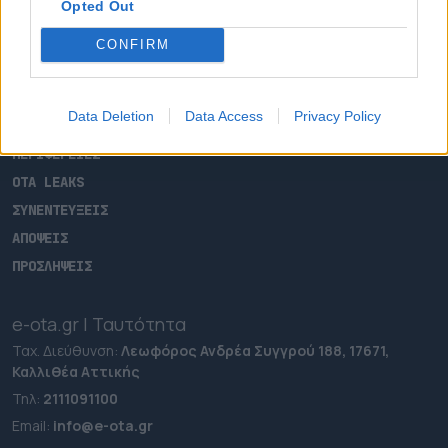
Opted Out
ΑΡΧΙΚΗ
CONFIRM
ΡΟΗ ΕΙΔΗΣΕΩΝ
ΕΠΙΚΑΙΡΟΤΗΤΑ
Data Deletion
Data Access
Privacy Policy
ΔΗΜΟΙ
ΠΕΡΙΦΕΡΕΙΕΣ
OTA LEAKS
ΣΥΝΕΝΤΕΥΞΕΙΣ
ΑΠΟΨΕΙΣ
ΠΡΟΣΛΗΨΕΙΣ
e-ota.gr | Ταυτότητα
Ταχ. Διεύθυνση:
Λεωφόρος Ανδρέα Συγγρού 188, 17671,
Καλλιθέα Αττικής
Τηλ:
2111091100
Εmail:
info@e-ota.gr