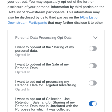
your opt-out. You may separately opt-out of the further
disclosure of your personal information by third parties on the
Attica Green Expo 2026: Όλα όσα
IAB’s list of downstream participants. This information may
περιλαμβάνουν τα Eco, O.T.A. και
also be disclosed by us to third parties on the
IAB’s List of
Downstream Participants
that may further disclose it to other
Green Panels της πρώτης ημέρας
third parties.
Η Attica Green Expo 2026 επιστρέφει από τις 27 έως
Personal Data Processing Opt Outs
τις 30 Μαΐου στο Κλειστό Ολυμπιακό Γήπεδο Tae
Kwon Do στο Παλαιό Φάληρο
I want to opt-out of the Sharing of my
personal data.
20.05.2026 - 11.53
Opted In
I want to opt-out of the Sale of my
Personal Data.
Opted In
I want to opt-out of processing my
Personal Data for Targeted Advertising.
Opted In
I want to opt-out of Collection, Use,
Retention, Sale, and/or Sharing of my
Personal Data that Is Unrelated with the
Purposes for which it was collected.