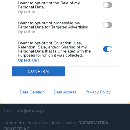
I want to opt-out of the Sale of my
ΡΟΗ ΕΙΔΗΣΕΩΝ
Personal Data.
Opted In
ΕΠΙΚΑΙΡΟΤΗΤΑ
I want to opt-out of processing my
ΔΗΜΟΙ
Personal Data for Targeted Advertising.
ΠΕΡΙΦΕΡΕΙΕΣ
Opted In
OTA LEAKS
I want to opt-out of Collection, Use,
Retention, Sale, and/or Sharing of my
ΣΥΝΕΝΤΕΥΞΕΙΣ
Personal Data that Is Unrelated with the
Purposes for which it was collected.
ΑΠΟΨΕΙΣ
Opted Out
ΠΡΟΣΛΗΨΕΙΣ
CONFIRM
e-ota.gr | Ταυτότητα
Ταχ. Διεύθυνση:
Λεωφόρος Ανδρέα Συγγρού 188, 17671,
Data Deletion
Data Access
Privacy Policy
Καλλιθέα Αττικής
Τηλ:
2111091100
Εmail:
info@e-ota.gr
Ιδιοκτησία - Δικαιούχος domain name:
ΠΑΡΑΠΟΛΙΤΙΚΑ
ΕΚΔΟΣΕΙΣ A.E.