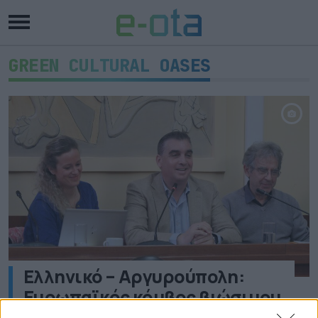
GREEN CULTURAL OASES
Ελληνικό – Αργυρούπολη:
Ευρωπαϊκός κόμβος βιώσιμου
αστικού τουρισμού με το