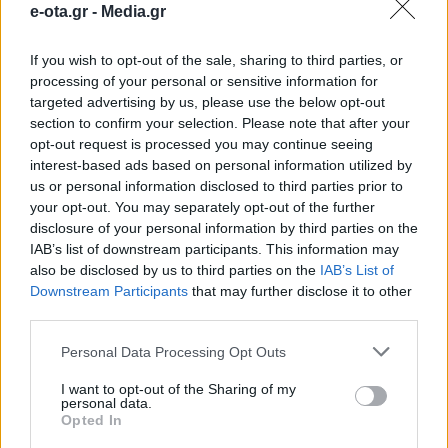
e-ota.gr -
Media.gr
GreCO
If you wish to opt-out of the sale, sharing to third parties, or
processing of your personal or sensitive information for
Σημαντικό βήμα εξωστρέφειας και ευρωπαϊκής
συνεργασίας πραγματοποίησε ο Δήμος Ελληνικού –
targeted advertising by us, please use the below opt-out
Αργυρούπολης, φιλοξενώντας την Εναρκτήρια
section to confirm your selection. Please note that after your
Εκπαιδευτική Επίσκεψη του έργου GreCO – Green
opt-out request is processed you may continue seeing
Cultural Oases, στο πλαίσιο του European Urban
19.02.2026 - 12.37
interest-based ads based on personal information utilized by
Initiative – Innovative Actions (EUI-IA). Στη διήμερη
us or personal information disclosed to third parties prior to
συνάντηση συμμετείχαν εταίροι από το Botoșani,
your opt-out. You may separately opt-out of the further
το Milazzo και τη Senglea, με αντικείμενο την
disclosure of your personal information by third parties on the
ανταλλαγή τεχνογνωσίας γύρω από τον […]
IAB’s list of downstream participants. This information may
also be disclosed by us to third parties on the
IAB’s List of
Downstream Participants
that may further disclose it to other
third parties.
Personal Data Processing Opt Outs
I want to opt-out of the Sharing of my
personal data.
Opted In
ΑΡΧΙΚΗ