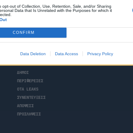
για τον διακεκριμένο επαγγελματία παίκτη
o opt-out of Collection, Use, Retention, Sale, and/or Sharing
sure Legends Tour Trophy. Το διεθνούς
ersonal Data that Is Unrelated with the Purposes for which it
lected.
Out
CONFIRM
ΑΡΧΙΚΗ
Data Deletion
Data Access
Privacy Policy
ΡΟΗ ΕΙΔΗΣΕΩΝ
ΕΠΙΚΑΙΡΟΤΗΤΑ
ΔΗΜΟΙ
ΠΕΡΙΦΕΡΕΙΕΣ
OTA LEAKS
ΣΥΝΕΝΤΕΥΞΕΙΣ
ΑΠΟΨΕΙΣ
ΠΡΟΣΛΗΨΕΙΣ