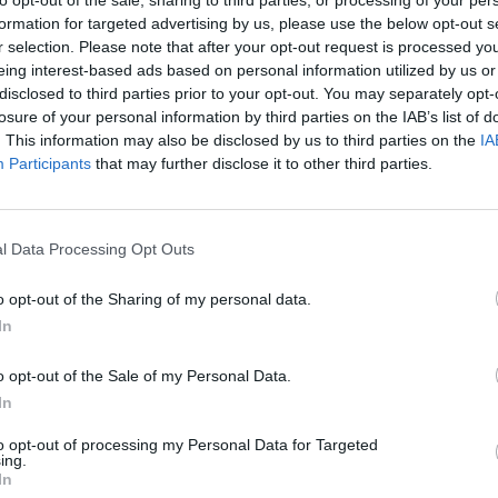
formation for targeted advertising by us, please use the below opt-out s
r selection. Please note that after your opt-out request is processed y
eing interest-based ads based on personal information utilized by us or
disclosed to third parties prior to your opt-out. You may separately opt-
losure of your personal information by third parties on the IAB’s list of
. This information may also be disclosed by us to third parties on the
IA
Participants
that may further disclose it to other third parties.
l Data Processing Opt Outs
o opt-out of the Sharing of my personal data.
α λάτρεις του
In
ησος
o opt-out of the Sale of my Personal Data.
In
to opt-out of processing my Personal Data for Targeted
ing.
 να αναδείξει την Πελοπόννησο η
In
 εξωστρέφειας υλοποίησε μία ξεχωριστή