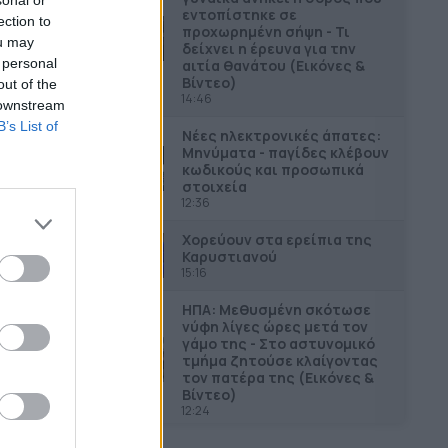
εντοπίστηκε σε
ection to
προχωρημένη σήψη - Τι
ou may
δείχνει η έρευνα για την
 personal
αιτία θανάτου (Εικόνες &
Βίντεο)
out of the
14:46
 downstream
B’s List of
Νέες ηλεκτρονικές άπατες:
Μηνύματα - παγίδες κλέβουν
κωδικούς και προσωπικά
στοιχεία
12:36
Χορεύουν στα ερείπια της
Καρυστιανού
15:16
ΗΠΑ: Μεθυσμένη σκότωσε
νύφη λίγες ώρες μετά τον
γάμο της - Στο αστυνομικό
τμήμα ζητούσε κλαίγοντας
τον πατέρα της (Εικόνες &
Βίντεο)
12:24
Λυκαβηττός: Εντοπίστηκε