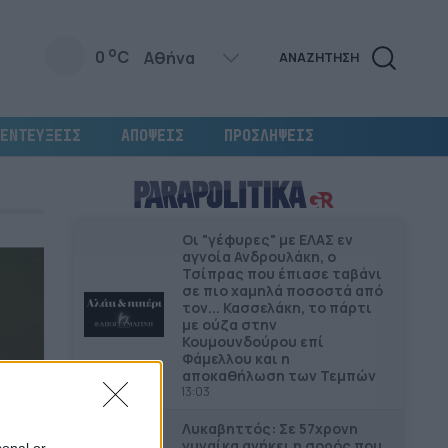
o
0
C
ΑΝΑΖΗΤΗΣΗ
ΕΝΤΕΥΞΕΙΣ
ΑΠΟΨΕΙΣ
ΠΡΟΣΛΗΨΕΙΣ
Οι "γέφυρες" µε ΕΛΑΣ εν
αγνοία Ανδρουλάκη, ο
Τσίπρας που έπιασε ταβάνι
σε πιο χαμηλά ποσοστά από
τον... Κασσελάκη, το πάρτι
με ούζα στην
Κουμουνδούρου επί
Φάμελλου και η
αποκαθήλωση των Τεμπών
13:03
Λυκαβηττός: Σε 57χρονη
γυναίκα ανήκει η σορός που
sonal or