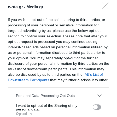
Περιφέρεια Αττικής στο
e-ota.gr -
Media.gr
Γηροκομείο Πειραιώς
If you wish to opt-out of the sale, sharing to third parties, or
processing of your personal or sensitive information for
Ένα υπερσύγχρονο μηχάνημα κινησιοθεραπείας και
targeted advertising by us, please use the below opt-out
αποκατάστασης δώρισε η Περιφέρεια
section to confirm your selection. Please note that after your
Αττικής στο Γηροκομείο Πειραιώς, με στόχο να
opt-out request is processed you may continue seeing
συμβάλει στη βελτίωση των παρεχόμενων
interest-based ads based on personal information utilized by
υγειονομικών υπηρεσιών της δομής. Με αφορμή την
20.09.2021 - 16.46
us or personal information disclosed to third parties prior to
προσφορά του μηχανήματος ο Περιφερειάρχης
your opt-out. You may separately opt-out of the further
Αττικής Γ. Πατούλης επισκέφθηκε σήμερα
disclosure of your personal information by third parties on the
το Γηροκομείο Πειραιώς, συνοδευόμενος από
IAB’s list of downstream participants. This information may
την Αντιπεριφερειάρχη Πειραιώς Σ. Αντωνάκου. Τον
also be disclosed by us to third parties on the
IAB’s List of
κ. Πατούλης υποδέχθηκε ο Σεβασμιώτατος
Downstream Participants
that may further disclose it to other
Μητροπολίτης
third parties.
Πειραιώς και Πρόεδρος του ΔΣ του Γηροκομείου
Σεραφείμ, μαζί με μέλη του προσωπικού. Παρόντες
Personal Data Processing Opt Outs
ήταν επίσης ο Αντιπρόεδρος του Παγκόσμιου
Ιπποκράτειου Ινστιτούτου Γιατρών,
I want to opt-out of the Sharing of my
Ιατρός Κ. Κουσκούκης, ο
personal data.
Γ. Γραμματέας του Ινστιτούτου,
Opted In