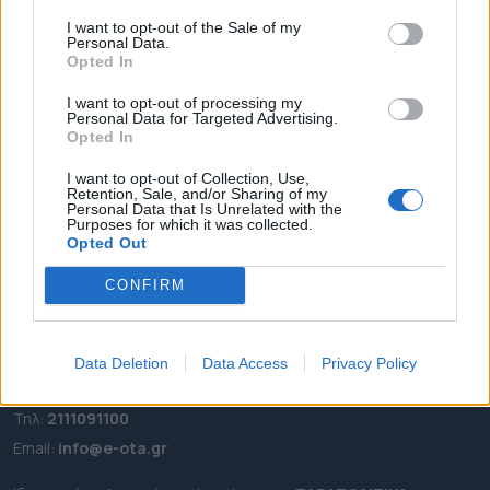
Ιατρός Α. Πολυδώρου και ο κατασκευαστής του […]
I want to opt-out of the Sale of my
ΑΡΧΙΚΗ
Personal Data.
ΡΟΗ ΕΙΔΗΣΕΩΝ
Opted In
ΕΠΙΚΑΙΡΟΤΗΤΑ
I want to opt-out of processing my
Personal Data for Targeted Advertising.
ΔΗΜΟΙ
Opted In
ΠΕΡΙΦΕΡΕΙΕΣ
I want to opt-out of Collection, Use,
OTA LEAKS
Retention, Sale, and/or Sharing of my
Personal Data that Is Unrelated with the
ΣΥΝΕΝΤΕΥΞΕΙΣ
Purposes for which it was collected.
ΑΠΟΨΕΙΣ
Opted Out
ΠΡΟΣΛΗΨΕΙΣ
CONFIRM
e-ota.gr | Ταυτότητα
Data Deletion
Data Access
Privacy Policy
Ταχ. Διεύθυνση:
Λεωφόρος Ανδρέα Συγγρού 188, 17671,
Καλλιθέα Αττικής
Τηλ:
2111091100
Εmail:
info@e-ota.gr