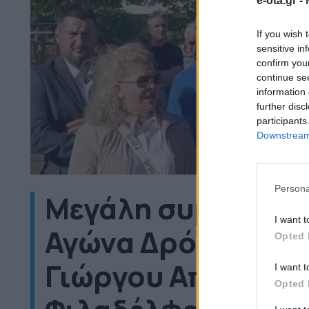
e-ota.gr -
If you wish 
sensitive in
confirm you
continue se
information 
further disc
participants
Downstream 
Persona
Μεγάλη συμμετοχή 
I want t
Αγώνα Δρόμου προ
Opted 
Γιώργου Αποστολά
I want t
Opted 