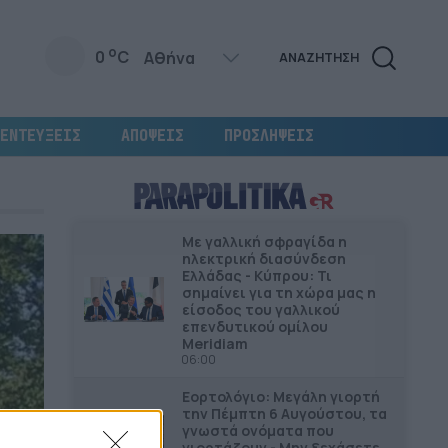
o
0
C
ΑΝΑΖΗΤΗΣΗ
ΕΝΤΕΥΞΕΙΣ
ΑΠΟΨΕΙΣ
ΠΡΟΣΛΗΨΕΙΣ
Με γαλλική σφραγίδα η
ηλεκτρική διασύνδεση
Ελλάδας - Κύπρου: Τι
σημαίνει για τη χώρα μας η
είσοδος του γαλλικού
επενδυτικού ομίλου
Meridiam
06:00
Εορτολόγιο: Μεγάλη γιορτή
την Πέμπτη 6 Αυγούστου, τα
γνωστά ονόματα που
γιορτάζουν - Μην ξεχάσετε