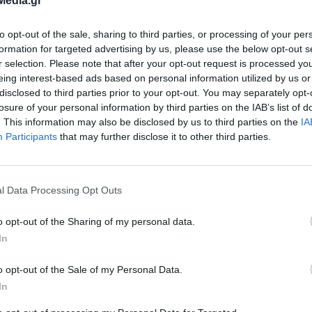
Media.gr
to opt-out of the sale, sharing to third parties, or processing of your per
formation for targeted advertising by us, please use the below opt-out s
r selection. Please note that after your opt-out request is processed y
eing interest-based ads based on personal information utilized by us or
disclosed to third parties prior to your opt-out. You may separately opt-
losure of your personal information by third parties on the IAB’s list of
. This information may also be disclosed by us to third parties on the
IA
Participants
that may further disclose it to other third parties.
l Data Processing Opt Outs
στον 13ο Λαϊκό
o opt-out of the Sharing of my personal data.
ς τιμήν του
In
κη στη Νέα
o opt-out of the Sale of my Personal Data.
In