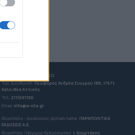
Kατερίνα Σπυριδάκη: Ο
στόχος μας δεν αλλάζει, το
ΠΑΣΟΚ να είναι πρώτο έστω
και με μία ψήφο
06:00
Μπαίνει τάξη στις διπλές αμοιβές
των Ανεξάρτητων Αρχών: Πώς
εφαρμόζεται το πλαφόν στις
αποδοχές
06:12
e-ota.gr | Ταυτότητα
Ταχ. Διεύθυνση:
Λεωφόρος Ανδρέα Συγγρού 188, 17671,
Καλλιθέα Αττικής
Τηλ:
2111091100
Εmail:
info@e-ota.gr
Ιδιοκτησία - Δικαιούχος domain name:
ΠΑΡΑΠΟΛΙΤΙΚΑ
ΕΚΔΟΣΕΙΣ A.E.
Ιδιοκτήτης / Νόμιμος Εκπρόσωπος:
Ι. Κουρτάκης