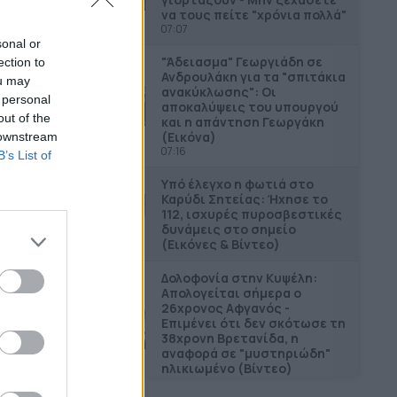
να τους πείτε "χρόνια πολλά"
07:07
sonal or
"Άδειασµα" Γεωργιάδη σε
ection to
Ανδρουλάκη για τα "σπιτάκια
ou may
ανακύκλωσης": Οι
 personal
αποκαλύψεις του υπουργού
out of the
και η απάντηση Γεωργάκη
(Εικόνα)
 downstream
07:16
B’s List of
Υπό έλεγχο η φωτιά στο
Καρύδι Σητείας: Ήχησε το
112, ισχυρές πυροσβεστικές
δυνάμεις στο σημείο
(Εικόνες & Βίντεο)
Δολοφονία στην Κυψέλη:
Απολογείται σήμερα ο
26χρονος Αφγανός -
Επιμένει ότι δεν σκότωσε τη
38χρονη Βρετανίδα, η
αναφορά σε "μυστηριώδη"
ηλικιωμένο (Βίντεο)
08:22