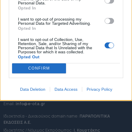
Personal Data.
ΕΠΙΚΑΙΡΟΤΗΤΑ
Opted In
ΔΗΜΟΙ
I want to opt-out of processing my
Personal Data for Targeted Advertising.
ΠΕΡΙΦΕΡΕΙΕΣ
Opted In
OTA LEAKS
I want to opt-out of Collection, Use,
ΣΥΝΕΝΤΕΥΞΕΙΣ
Retention, Sale, and/or Sharing of my
Personal Data that Is Unrelated with the
ΑΠΟΨΕΙΣ
Purposes for which it was collected.
ΠΡΟΣΛΗΨΕΙΣ
Opted Out
CONFIRM
e-ota.gr | Ταυτότητα
Ταχ. Διεύθυνση:
Λεωφόρος Ανδρέα Συγγρού 188, 17671,
Καλλιθέα Αττικής
Data Deletion
Data Access
Privacy Policy
Τηλ:
2111091100
Εmail:
info@e-ota.gr
Ιδιοκτησία - Δικαιούχος domain name:
ΠΑΡΑΠΟΛΙΤΙΚΑ
ΕΚΔΟΣΕΙΣ A.E.
Ιδιοκτήτης / Νόμιμος Εκπρόσωπος:
Ι. Κουρτάκης