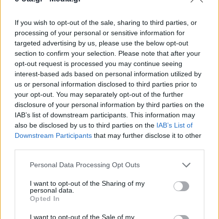
If you wish to opt-out of the sale, sharing to third parties, or
Ο Πρόεδρος της ΚΕΔΕ, Δημήτρης Παπαστεργίου και
processing of your personal or sensitive information for
ο Πρόεδρος της Επιτροπής Ηλεκτρονικής
targeted advertising by us, please use the below opt-out
Διακυβέρνησης της Ένωσης, Γιάννης Τσιάμης ,
section to confirm your selection. Please note that after your
πραγματοποίησαν σύσκεψη, μέσω τηλεδιάσκεψης,
opt-out request is processed you may continue seeing
με τον Γενικό Γραμματέα Ψηφιακής Διακυβέρνησης
10.02.2021 - 10.47
interest-based ads based on personal information utilized by
και Απλούστευσης Διαδικασιών του Υπουργείου
us or personal information disclosed to third parties prior to
Ψηφιακής Διακυβέρνησης, Λεωνίδα Χριστόπουλο
your opt-out. You may separately opt-out of the further
και τον Κωνσταντίνο Τρυποσκούφη, υπεύθυνο του
παρατηρητηρίου των ΟΤΑ του Υπουργείου
disclosure of your personal information by third parties on the
Εσωτερικών. Αντικείμενο της συνάντησης ήταν η
IAB’s list of downstream participants. This information may
αξιοποίηση […]
also be disclosed by us to third parties on the
IAB’s List of
Downstream Participants
that may further disclose it to other
third parties.
Personal Data Processing Opt Outs
I want to opt-out of the Sharing of my
personal data.
Opted In
ΑΡΧΙΚΗ
ΡΟΗ ΕΙΔΗΣΕΩΝ
I want to opt-out of the Sale of my