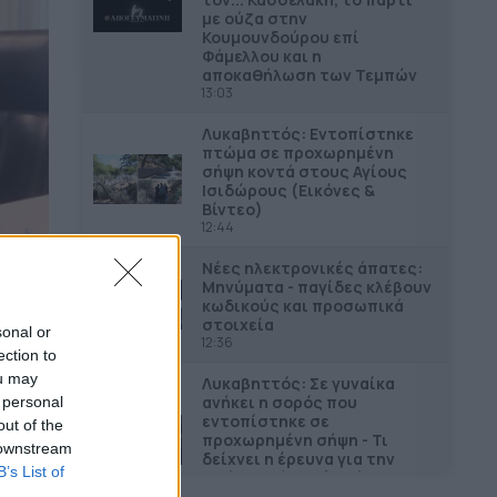
με ούζα στην
Κουμουνδούρου επί
Φάμελλου και η
αποκαθήλωση των Τεμπών
13:03
Λυκαβηττός: Εντοπίστηκε
πτώμα σε προχωρημένη
σήψη κοντά στους Αγίους
Ισιδώρους (Εικόνες &
Βίντεο)
12:44
Νέες ηλεκτρονικές άπατες:
Μηνύματα - παγίδες κλέβουν
κωδικούς και προσωπικά
στοιχεία
sonal or
12:36
ection to
ou may
Λυκαβηττός: Σε γυναίκα
ανήκει η σορός που
 personal
εντοπίστηκε σε
out of the
προχωρημένη σήψη - Τι
 downstream
δείχνει η έρευνα για την
B’s List of
αιτία θανάτου (Εικόνες &
Βίντεο)