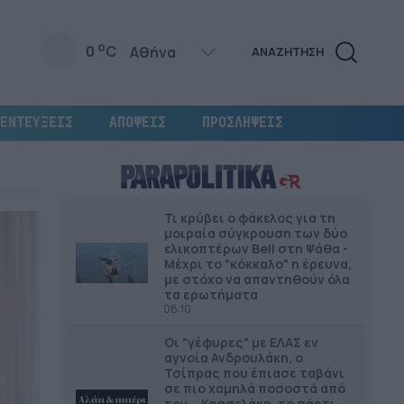
o
0
C
ΑΝΑΖΗΤΗΣΗ
ΕΝΤΕΥΞΕΙΣ
ΑΠΟΨΕΙΣ
ΠΡΟΣΛΗΨΕΙΣ
Τι κρύβει ο φάκελος για τη
μοιραία σύγκρουση των δύο
ελικοπτέρων Bell στη Ψάθα -
Μέχρι το "κόκκαλο" η έρευνα,
με στόχο να απαντηθούν όλα
τα ερωτήματα
08:10
Οι "γέφυρες" µε ΕΛΑΣ εν
αγνοία Ανδρουλάκη, ο
Τσίπρας που έπιασε ταβάνι
σε πιο χαμηλά ποσοστά από
τον... Κασσελάκη, το πάρτι