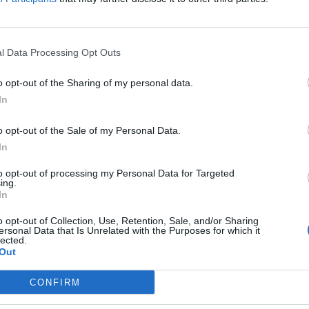
ου Γιάννη Κεφαλογιάννη συναντήθηκε ο
l Data Processing Opt Outs
ρμή της συνάντηση ήταν το φλέγον ζήτημα
ατώσει τον Νομό Ρεθύμνης αλλά και το
o opt-out of the Sharing of my personal data.
σταση ζημιών δημοτικού και αγροτικού
In
o opt-out of the Sale of my Personal Data.
In
κτός προεκλογικής «κούρσας» ο Γιώρ
αταράκης για τον δήμο Ρεθύμνου
to opt-out of processing my Personal Data for Targeted
ing.
In
ν απόφασή του να αποσυρθεί από την «κούρσα» των
ερχόμενων δημοτικών εκλογών, ανακοίνωσε ο επικεφαλής
o opt-out of Collection, Use, Retention, Sale, and/or Sharing
ράταξης «ΡΕΘΥΜΝΟ-Επόμενη Μέρα» και μέχρι πρότινος
ersonal Data that Is Unrelated with the Purposes for which it
οψήφιος δήμαρχος Ρεθύμνου, Γιώργος Ταταράκης. Ακολουθ
02.2019 - 16.25
lected.
Out
ίσημη ανακοίνωση απόσυρσης υποψηφιότητας του Γιώργο
ταράκη: Μετά την ανακοίνωση ονομάτων στήριξης του υπό
σταση συνδυασμού «ΡΕΘΥΜΝΟ-Επόμενη Μέρα» και των
CONFIRM
αμενόμενων «αντιδράσεων» από άλλους δημοτικούς