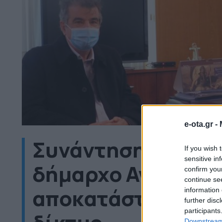
e-ota.gr -
Συνάντηση Κεφαλο
If you wish 
sensitive in
δήμαρχο Αγίου Βασ
confirm you
continue se
αποκατάσταση ζημ
information 
further disc
participants
Downstream 