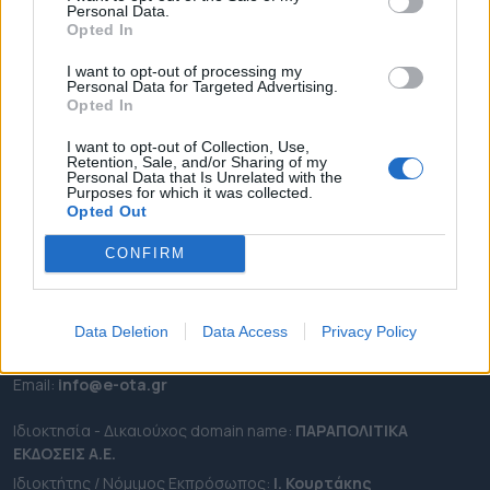
Personal Data.
ΕΠΙΚΑΙΡΟΤΗΤΑ
Opted In
ΔΗΜΟΙ
I want to opt-out of processing my
Personal Data for Targeted Advertising.
ΠΕΡΙΦΕΡΕΙΕΣ
Opted In
OTA LEAKS
I want to opt-out of Collection, Use,
ΣΥΝΕΝΤΕΥΞΕΙΣ
Retention, Sale, and/or Sharing of my
Personal Data that Is Unrelated with the
ΑΠΟΨΕΙΣ
Purposes for which it was collected.
ΠΡΟΣΛΗΨΕΙΣ
Opted Out
CONFIRM
e-ota.gr | Ταυτότητα
Ταχ. Διεύθυνση:
Λεωφόρος Ανδρέα Συγγρού 188, 17671,
Καλλιθέα Αττικής
Data Deletion
Data Access
Privacy Policy
Τηλ:
2111091100
Εmail:
info@e-ota.gr
Ιδιοκτησία - Δικαιούχος domain name:
ΠΑΡΑΠΟΛΙΤΙΚΑ
ΕΚΔΟΣΕΙΣ A.E.
Ιδιοκτήτης / Νόμιμος Εκπρόσωπος:
Ι. Κουρτάκης