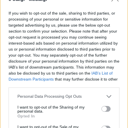
If you wish to opt-out of the sale, sharing to third parties, or
Ξεκινούν στο Δήμο Άργους Μυκηνών τα μαθήματα
processing of your personal or sensitive information for
της Δημοτικής και Παιδικής Χορωδίας Νέας Κίου για
targeted advertising by us, please use the below opt-out
το 2025! Πρόβες Χορωδίας: • Δευτέρα: 8.30 μ.μ. •
section to confirm your selection. Please note that after your
Πέμπτη: 9.00 μ.μ. • Τοποθεσία: Πνευματικό Κέντρο
opt-out request is processed you may continue seeing
Νέας Κίου. Πρόβες Παιδικής Χορωδίας: • Δευτέρα:
16.01.2025 - 12.58
interest-based ads based on personal information utilized by
7.00 μ.μ. • Τοποθεσία: Πνευματικό Κέντρο Νέας
us or personal information disclosed to third parties prior to
Κίου. Μαέστρος: Γιάννης Νικολόπουλος
your opt-out. You may separately opt-out of the further
disclosure of your personal information by third parties on the
IAB’s list of downstream participants. This information may
also be disclosed by us to third parties on the
IAB’s List of
Downstream Participants
that may further disclose it to other
third parties.
Personal Data Processing Opt Outs
I want to opt-out of the Sharing of my
personal data.
Opted In
ΑΡΧΙΚΗ
ΡΟΗ ΕΙΔΗΣΕΩΝ
I want to opt-out of the Sale of my