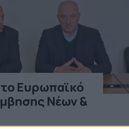
 το Ευρωπαϊκό
μβησης Νέων &