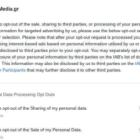
σχουν περίπου 250 αθλητές και
Media.gr
αίτερα υψηλός.
to opt-out of the sale, sharing to third parties, or processing of your per
formation for targeted advertising by us, please use the below opt-out s
r selection. Please note that after your opt-out request is processed y
eing interest-based ads based on personal information utilized by us or
disclosed to third parties prior to your opt-out. You may separately opt-
ίος: Νέα εποχή για το Ανοιχτό Θέατρο
losure of your personal information by third parties on the IAB’s list of
αρδαμύλων
. This information may also be disclosed by us to third parties on the
IA
Participants
that may further disclose it to other third parties.
Μονομετοχική εξασφάλισε την άδεια λειτουργίας του Ανοι
άτρου Καρδαμύλων.
0.2025 - 18.40
l Data Processing Opt Outs
o opt-out of the Sharing of my personal data.
In
ίος: Παραιτήθηκε ο Ευστάθιος Ρεστέ
o opt-out of the Sale of my Personal Data.
ετά τις αντιδράσεις για τις αναρτήσει
In