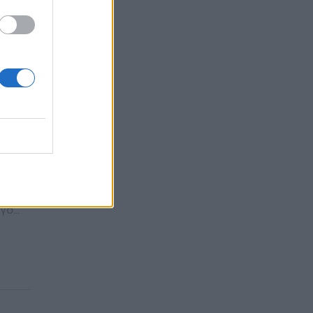
ου
ι
 τον
νες)
ργο