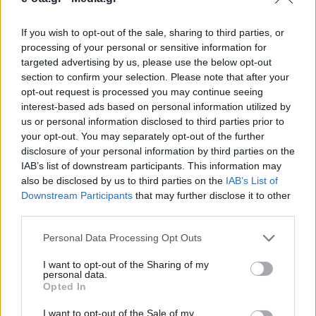
If you wish to opt-out of the sale, sharing to third parties, or
Συνάντηση πραγματοποιήθηκε ανάμεσα στον
processing of your personal or sensitive information for
πρόεδρο του ΔΣ της εταιρείας Πλαστικά Κρήτης και
targeted advertising by us, please use the below opt-out
π. πρόεδρο της Παγκρήτιας Τράπεζας Γιάννη
section to confirm your selection. Please note that after your
Λεμπιδάκη και τον δήμαρχο Μαλεβιζίου, Κώστας
opt-out request is processed you may continue seeing
Μαμουλάκης. Οι δυο άνδρες συζήτησαν για διάφορα
31.10.2018 - 14.51
interest-based ads based on personal information utilized by
ζητήματα που αφορούν τον δήμο Μαλεβιζίου, ενώ
us or personal information disclosed to third parties prior to
στην πορεία η συζήτηση στράφηκε στις επικείμες
your opt-out. You may separately opt-out of the further
αυτοδιοικητικές εκλογές. Ο Γιάννης Λεμπιδάκης
εξέφρασε την πλήρη στήριξή του […]
disclosure of your personal information by third parties on the
IAB’s list of downstream participants. This information may
also be disclosed by us to third parties on the
IAB’s List of
Downstream Participants
that may further disclose it to other
third parties.
Personal Data Processing Opt Outs
I want to opt-out of the Sharing of my
personal data.
Opted In
ΑΡΧΙΚΗ
ΡΟΗ ΕΙΔΗΣΕΩΝ
I want to opt-out of the Sale of my