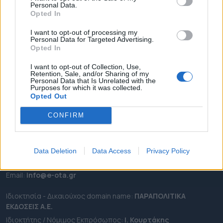
Personal Data.
ΕΠΙΚΑΙΡΟΤΗΤΑ
Opted In
ΔΗΜΟΙ
I want to opt-out of processing my
Personal Data for Targeted Advertising.
ΠΕΡΙΦΕΡΕΙΕΣ
Opted In
OTA LEAKS
I want to opt-out of Collection, Use,
ΣΥΝΕΝΤΕΥΞΕΙΣ
Retention, Sale, and/or Sharing of my
Personal Data that Is Unrelated with the
ΑΠΟΨΕΙΣ
Purposes for which it was collected.
ΠΡΟΣΛΗΨΕΙΣ
Opted Out
CONFIRM
e-ota.gr | Ταυτότητα
Ταχ. Διεύθυνση:
Λεωφόρος Ανδρέα Συγγρού 188, 17671,
Καλλιθέα Αττικής
Data Deletion
Data Access
Privacy Policy
Τηλ:
2111091100
Εmail:
info@e-ota.gr
Ιδιοκτησία - Δικαιούχος domain name:
ΠΑΡΑΠΟΛΙΤΙΚΑ
ΕΚΔΟΣΕΙΣ A.E.
Ιδιοκτήτης / Νόμιμος Εκπρόσωπος:
Ι. Κουρτάκης