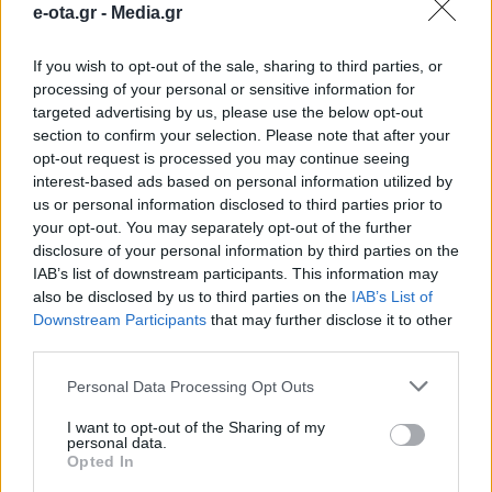
e-ota.gr -
Media.gr
Βασιλική και Κρυονέρι
If you wish to opt-out of the sale, sharing to third parties, or
processing of your personal or sensitive information for
Σύμφωνα με ανακοίνωση του Δήμου Ναυπακτίας
βρίσκονται σε εξέλιξη οι εργασίες για τις
targeted advertising by us, please use the below opt-out
γεωτεχνικές έρευνες στο Αντίρριο, την Βασιλική και
section to confirm your selection. Please note that after your
το Κρυονέρι. Οι συγκεκριμένες εργασίες
opt-out request is processed you may continue seeing
προβλέπουν τη λήψη δειγμάτων από τον πυθμένα
09.03.2025 - 10.44
interest-based ads based on personal information utilized by
για την σύνταξη των μελετών που αφορούν στην
us or personal information disclosed to third parties prior to
κατασκευή, βελτίωση και συντήρηση των Λιμενικών
your opt-out. You may separately opt-out of the further
Υποδομών του παραλιακού μετώπου του Δήμου
disclosure of your personal information by third parties on the
Ναυπακτίας. Ο προϋπολογισμός […]
IAB’s list of downstream participants. This information may
also be disclosed by us to third parties on the
IAB’s List of
Downstream Participants
that may further disclose it to other
third parties.
Personal Data Processing Opt Outs
I want to opt-out of the Sharing of my
personal data.
Opted In
ΑΡΧΙΚΗ