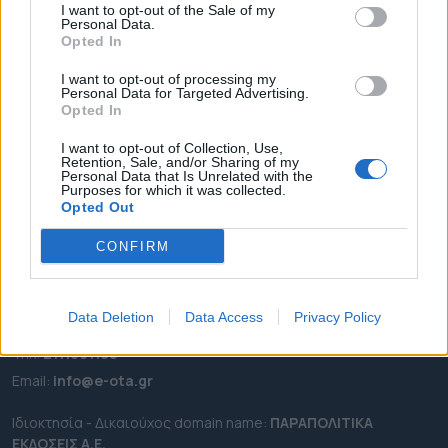
I want to opt-out of the Sale of my
ΡΟΗ ΕΙΔΗΣΕΩΝ
Personal Data.
Opted In
ΕΠΙΚΑΙΡΟΤΗΤΑ
I want to opt-out of processing my
ΔΗΜΟΙ
Personal Data for Targeted Advertising.
ΠΕΡΙΦΕΡΕΙΕΣ
Opted In
OTA LEAKS
I want to opt-out of Collection, Use,
Retention, Sale, and/or Sharing of my
ΣΥΝΕΝΤΕΥΞΕΙΣ
Personal Data that Is Unrelated with the
Purposes for which it was collected.
ΑΠΟΨΕΙΣ
Opted Out
ΠΡΟΣΛΗΨΕΙΣ
CONFIRM
e-ota.gr | Ταυτότητα
Ταχ. Διεύθυνση:
Λεωφόρος Ανδρέα Συγγρού 188, 17671,
Data Deletion
Data Access
Privacy Policy
Καλλιθέα Αττικής
Τηλ:
2111091100
Εmail:
info@e-ota.gr
Ιδιοκτησία - Δικαιούχος domain name:
ΠΑΡΑΠΟΛΙΤΙΚΑ
ΕΚΔΟΣΕΙΣ A.E.