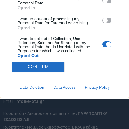
Personal Data.
ΕΠΙΚΑΙΡΟΤΗΤΑ
Opted In
ΔΗΜΟΙ
I want to opt-out of processing my
Personal Data for Targeted Advertising.
ΠΕΡΙΦΕΡΕΙΕΣ
Opted In
OTA LEAKS
I want to opt-out of Collection, Use,
ΣΥΝΕΝΤΕΥΞΕΙΣ
Retention, Sale, and/or Sharing of my
Personal Data that Is Unrelated with the
ΑΠΟΨΕΙΣ
Purposes for which it was collected.
ΠΡΟΣΛΗΨΕΙΣ
Opted Out
CONFIRM
e-ota.gr | Ταυτότητα
Ταχ. Διεύθυνση:
Λεωφόρος Ανδρέα Συγγρού 188, 17671,
Καλλιθέα Αττικής
Data Deletion
Data Access
Privacy Policy
Τηλ:
2111091100
Εmail:
info@e-ota.gr
Ιδιοκτησία - Δικαιούχος domain name:
ΠΑΡΑΠΟΛΙΤΙΚΑ
ΕΚΔΟΣΕΙΣ A.E.
Ιδιοκτήτης / Νόμιμος Εκπρόσωπος:
Ι. Κουρτάκης