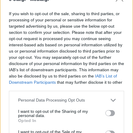
If you wish to opt-out of the sale, sharing to third parties, or
Με δύο νέα ηλεκτροκίνητα φορτηγάκια κλειστού
processing of your personal or sensitive information for
τύπου OPEL Combo E Cargo και δύο επιτοίχιους
targeted advertising by us, please use the below opt-out
φορτιστές ενισχύθηκε ο Δήμος Αμπελοκήπων-
section to confirm your selection. Please note that after your
Μενεμένης για τις υπηρεσιακές ανάγκες του. Η
opt-out request is processed you may continue seeing
προμήθεια έγινε στα πλαίσια εκσυγχρονισμού του
10.02.2025 - 17.55
interest-based ads based on personal information utilized by
Δήμου και του στόλου οχημάτων του, με νέας
us or personal information disclosed to third parties prior to
τεχνολογίας ηλεκτροκίνητα οχήματα
your opt-out. You may separately opt-out of the further
αντιρρυπαντικής τεχνολογίας για
περιβαλλοντικούς λόγους και λόγους
disclosure of your personal information by third parties on the
εξοικονόμησης πόρων. Τα οχήματα αποκτήθηκαν
IAB’s list of downstream participants. This information may
από […]
also be disclosed by us to third parties on the
IAB’s List of
Downstream Participants
that may further disclose it to other
third parties.
Personal Data Processing Opt Outs
I want to opt-out of the Sharing of my
personal data.
Opted In
ΑΡΧΙΚΗ
ΡΟΗ ΕΙΔΗΣΕΩΝ
I want to opt-out of the Sale of my