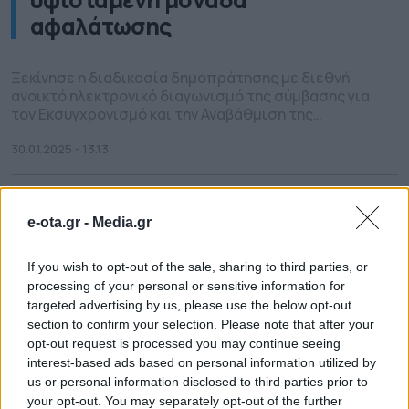
αφαλάτωσης
Ξεκίνησε η διαδικασία δημοπράτησης με διεθνή
ανοικτό ηλεκτρονικό διαγωνισμό της σύμβασης για
τον Εκσυγχρονισμό και την Αναβάθμιση της
Υφιστάμενης Μονάδας Αφαλάτωσης Παραγωγής
Πόσιμου Νερού από 1.600μ3/ημέρα σε 2.400m3/
30.01.2025 - 13.13
μέρα και για τη Λειτουργία και Συντήρησή της για 15
έτη. Η εκτιμώμενη αξία της σύμβασης ανέρχεται
στο ποσό των 7.737.600€, συμπεριλαμβανομένου
ΦΠΑ. Η εξέλιξη αυτή σε συνδυασμό […]
e-ota.gr -
Media.gr
If you wish to opt-out of the sale, sharing to third parties, or
processing of your personal or sensitive information for
targeted advertising by us, please use the below opt-out
section to confirm your selection. Please note that after your
opt-out request is processed you may continue seeing
interest-based ads based on personal information utilized by
us or personal information disclosed to third parties prior to
your opt-out. You may separately opt-out of the further