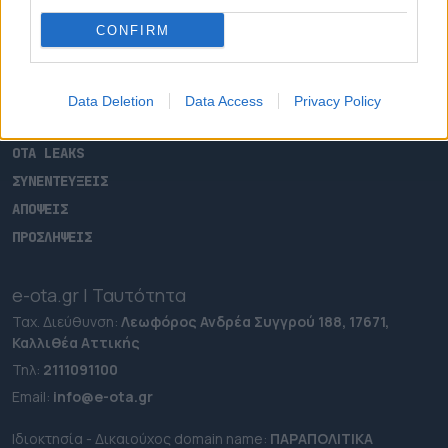
ΑΡΧΙΚΗ
CONFIRM
ΡΟΗ ΕΙΔΗΣΕΩΝ
ΕΠΙΚΑΙΡΟΤΗΤΑ
ΔΗΜΟΙ
Data Deletion
Data Access
Privacy Policy
ΠΕΡΙΦΕΡΕΙΕΣ
OTA LEAKS
ΣΥΝΕΝΤΕΥΞΕΙΣ
ΑΠΟΨΕΙΣ
ΠΡΟΣΛΗΨΕΙΣ
e-ota.gr | Ταυτότητα
Ταχ. Διεύθυνση:
Λεωφόρος Ανδρέα Συγγρού 188, 17671,
Καλλιθέα Αττικής
Τηλ:
2111091100
Εmail:
info@e-ota.gr
Ιδιοκτησία - Δικαιούχος domain name:
ΠΑΡΑΠΟΛΙΤΙΚΑ