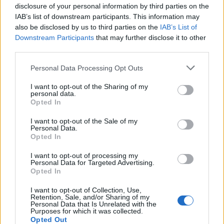
disclosure of your personal information by third parties on the
IAB’s list of downstream participants. This information may
Η Ύδρα τιμά την Υδραϊκή
also be disclosed by us to third parties on the
IAB’s List of
κοινότητα της Κωνσταντινούπολης
Downstream Participants
that may further disclose it to other
third parties.
Μια εκδήλωση - φόρο τιμής στην Υδραϊκή Κοινότητα
της Κωνσταντινούπολης οργανώνει ο Δήμος Ύδρας σε
Personal Data Processing Opt Outs
συνεργασία με το ελληνικό προξενείο της
Κωνσταντινούπολης, την Τετάρτη, 20 Νοεμβρίου, στο
I want to opt-out of the Sharing of my
personal data.
Σισμανόγλειο Μέγαρο.
14.11.2024 - 11.32
Opted In
I want to opt-out of the Sale of my
Personal Data.
Opted In
I want to opt-out of processing my
Personal Data for Targeted Advertising.
Opted In
I want to opt-out of Collection, Use,
Retention, Sale, and/or Sharing of my
Personal Data that Is Unrelated with the
Purposes for which it was collected.
Opted Out