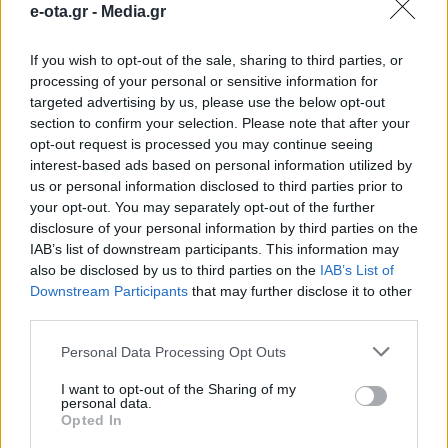
e-ota.gr -
Media.gr
Δήμο Γλυφάδας
If you wish to opt-out of the sale, sharing to third parties, or
processing of your personal or sensitive information for
Μια ιδιαίτερα σημαντική εκστρατεία ενημέρωσης
και ευαισθητοποίησης για την πρόληψη των
targeted advertising by us, please use the below opt-out
σεξουαλικώς μεταδιδόμενων νοσημάτων
section to confirm your selection. Please note that after your
πραγματοποιεί αυτές τις μέρες ο Δήμος Γλυφάδας
opt-out request is processed you may continue seeing
με πρωτοβουλία του Δημάρχου Γιώργου
04.12.2024 - 16.14
interest-based ads based on personal information utilized by
Παπανικολάου. Με αφορμή την Παγκόσμια Ημέρα
us or personal information disclosed to third parties prior to
κατά του AIDS (1η Δεκεμβρίου), το Τμήμα Πρόνοιας,
your opt-out. You may separately opt-out of the further
Κοινωνικής Πολιτικής και Ισότητας των Φύλων, σε
disclosure of your personal information by third parties on the
συνεργασία με το Τμήμα Παιδείας και Διά Βίου […]
IAB’s list of downstream participants. This information may
also be disclosed by us to third parties on the
IAB’s List of
Downstream Participants
that may further disclose it to other
third parties.
Personal Data Processing Opt Outs
I want to opt-out of the Sharing of my
personal data.
Opted In
ΑΡΧΙΚΗ