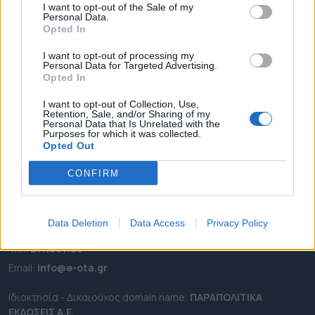
I want to opt-out of the Sale of my
ΡΟΗ ΕΙΔΗΣΕΩΝ
Personal Data.
Opted In
ΕΠΙΚΑΙΡΟΤΗΤΑ
I want to opt-out of processing my
ΔΗΜΟΙ
Personal Data for Targeted Advertising.
ΠΕΡΙΦΕΡΕΙΕΣ
Opted In
OTA LEAKS
I want to opt-out of Collection, Use,
Retention, Sale, and/or Sharing of my
ΣΥΝΕΝΤΕΥΞΕΙΣ
Personal Data that Is Unrelated with the
Purposes for which it was collected.
ΑΠΟΨΕΙΣ
Opted Out
ΠΡΟΣΛΗΨΕΙΣ
CONFIRM
e-ota.gr | Ταυτότητα
Ταχ. Διεύθυνση:
Λεωφόρος Ανδρέα Συγγρού 188, 17671,
Data Deletion
Data Access
Privacy Policy
Καλλιθέα Αττικής
Τηλ:
2111091100
Εmail:
info@e-ota.gr
Ιδιοκτησία - Δικαιούχος domain name:
ΠΑΡΑΠΟΛΙΤΙΚΑ
ΕΚΔΟΣΕΙΣ A.E.