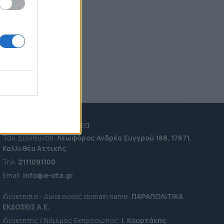
Δούρου με τα λιμά του
ΠΑΣΟΚ και οι επαφές του
Νίκου Παππά με τα "μεγάλα
κεφάλια"
18:12
Αδιανόητο περιστατικό στην
Ηλεία: Άναψε ψησταριά μέσα σε
αλσύλλιο εν μέσω αντιπυρικής
περιόδου
17:59
e-ota.gr | Ταυτότητα
Ταχ. Διεύθυνση:
Λεωφόρος Ανδρέα Συγγρού 188, 17671,
Καλλιθέα Αττικής
Τηλ:
2111091100
Εmail:
info@e-ota.gr
Ιδιοκτησία - Δικαιούχος domain name:
ΠΑΡΑΠΟΛΙΤΙΚΑ
ΕΚΔΟΣΕΙΣ A.E.
Ιδιοκτήτης / Νόμιμος Εκπρόσωπος:
Ι. Κουρτάκης