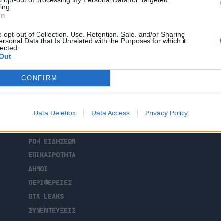
ων
to opt-out of processing my Personal Data for Targeted
ing.
In
νέβη, τόνισε ότι σε όλη αυτή τη δύσκολη
o opt-out of Collection, Use, Retention, Sale, and/or Sharing
ersonal Data that Is Unrelated with the Purposes for which it
ς της ήταν διαρκώς στο πλευρό της
lected.
Out
CONFIRM
Data Deletion
Data Access
Privacy Policy
ΑΡΧΙΚΗ
ΡΟΗ ΕΙΔΗΣΕΩΝ
ΕΠΙΚΑΙΡΟΤΗΤΑ
ΔΗΜΟΙ
ΠΕΡΙΦΕΡΕΙΕΣ
OTA LEAKS
ΣΥΝΕΝΤΕΥΞΕΙΣ