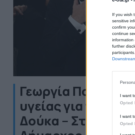
If you wish 
sensitive in
confirm you
continue se
information 
further disc
participants
Downstream 
Persona
Γεωργία Πολυτάνο
I want t
υγείας για τη σύζ
Opted 
Δούκα – Στο πλευρ
I want t
Opted 