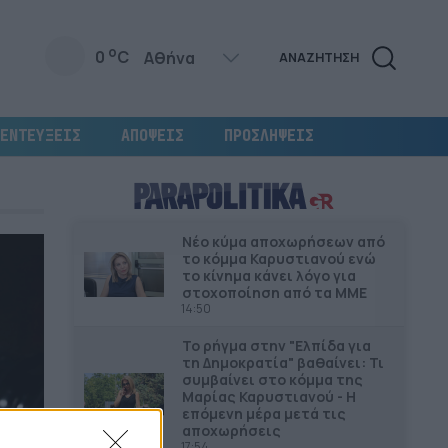
o
0
C
ΑΝΑΖΗΤΗΣΗ
ΕΝΤΕΥΞΕΙΣ
ΑΠΟΨΕΙΣ
ΠΡΟΣΛΗΨΕΙΣ
Νέο κύμα αποχωρήσεων από
το κόμμα Καρυστιανού ενώ
το κίνημα κάνει λόγο για
στοχοποίηση από τα ΜΜΕ
14:50
Το ρήγμα στην "Ελπίδα για
τη Δημοκρατία" βαθαίνει: Τι
συμβαίνει στο κόμμα της
Μαρίας Καρυστιανού - Η
επόμενη μέρα μετά τις
αποχωρήσεις
17:54