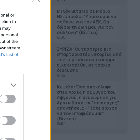
Μιλάν Βιτάλις σε Μάριο
sonal or
Ηλιόπουλο: "Υπόσχομαι να
πεθάνω για την ΑΕΚ, θα
ection to
δώσω τη ζωή μου για τον
ou may
σύλλογο" (Βίντεο)
 personal
13:30
out of the
 downstream
ΣΥΡΙΖΑ: Οι τέσσερις πιο
σπαρταριστές ιστορίες από
B’s List of
την περίοδο που το κόµµα
είχε εισέλθει σε τροχιά
διάλυσης
15:32
Κυψέλη: Όσα αποκάλυψε
στις Αρχές η σύζυγος του
Αφγανού, η αναχώρηση για
Αράχωβα και οι "περίεργες"
απαντήσεις - "Τότε άρχισα
να τον υποψιάζομαι"
(Βίντεο)
15:54
ΣΥΡΙΖΑ: Οι συνομιλίες της