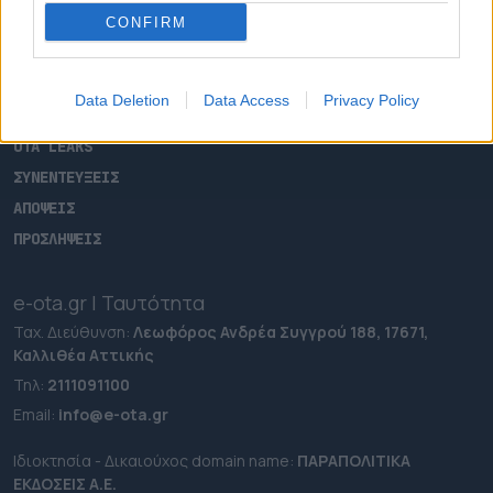
ΡΟΗ ΕΙΔΗΣΕΩΝ
CONFIRM
ΕΠΙΚΑΙΡΟΤΗΤΑ
ΔΗΜΟΙ
Data Deletion
Data Access
Privacy Policy
ΠΕΡΙΦΕΡΕΙΕΣ
OTA LEAKS
ΣΥΝΕΝΤΕΥΞΕΙΣ
ΑΠΟΨΕΙΣ
ΠΡΟΣΛΗΨΕΙΣ
e-ota.gr | Ταυτότητα
Ταχ. Διεύθυνση:
Λεωφόρος Ανδρέα Συγγρού 188, 17671,
Καλλιθέα Αττικής
Τηλ:
2111091100
Εmail:
info@e-ota.gr
Ιδιοκτησία - Δικαιούχος domain name:
ΠΑΡΑΠΟΛΙΤΙΚΑ
ΕΚΔΟΣΕΙΣ A.E.