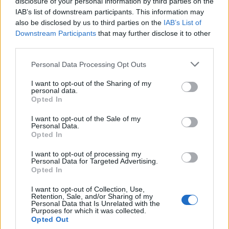
disclosure of your personal information by third parties on the
Αρμενίων: Οι Αρμένιοι της Αθήνας
IAB’s list of downstream participants. This information may
also be disclosed by us to third parties on the
IAB’s List of
θα είναι για πάντα κομμάτι μας
Downstream Participants
that may further disclose it to other
third parties.
Μήνυμα για την 24η Απριλίου, Ημέρα Μνήμης της
Γενοκτονίας των Αρμενίων ανήρτησε στα μέσα
Personal Data Processing Opt Outs
κοινωνικής δικτύωσης ο δήμαρχος Αθηναίων, Κώστας
Μπακογιάννης. «Δικαίωση για κάθε ψυχή που χάθηκε,
I want to opt-out of the Sharing of my
είναι να μην ξεχάσουμε ποτέ. Να αναγνωριστεί η
24.04.2020 - 19.07
personal data.
γενοκτονία από όλους και οι θύτες να αναλάβουν τις
Opted In
ευθύνες τους», τόνισε στην ανακοίνωσή του ο
δήμαρχος Αθηναίων. Αναλυτικά το […]
I want to opt-out of the Sale of my
Personal Data.
Opted In
I want to opt-out of processing my
Personal Data for Targeted Advertising.
Opted In
I want to opt-out of Collection, Use,
Retention, Sale, and/or Sharing of my
Personal Data that Is Unrelated with the
Purposes for which it was collected.
Opted Out
ΑΡΧΙΚΗ