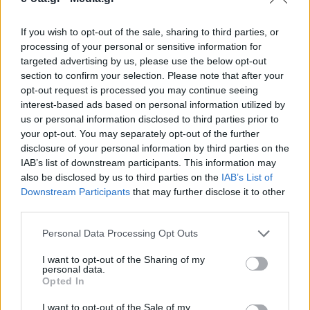
If you wish to opt-out of the sale, sharing to third parties, or
Ενίσχυση προσωπικού, ακτινοθεραπευτικό,
processing of your personal or sensitive information for
ενεργειακή αναβάθμιση και αξιοποίηση του
targeted advertising by us, please use the below opt-out
παλαιού νοσοκομείου Ρόδου στην ατζέντα της
section to confirm your selection. Please note that after your
συνάντησης.
opt-out request is processed you may continue seeing
04.03.2026 - 14.30
interest-based ads based on personal information utilized by
us or personal information disclosed to third parties prior to
your opt-out. You may separately opt-out of the further
disclosure of your personal information by third parties on the
IAB’s list of downstream participants. This information may
also be disclosed by us to third parties on the
IAB’s List of
Downstream Participants
that may further disclose it to other
third parties.
Personal Data Processing Opt Outs
I want to opt-out of the Sharing of my
personal data.
Opted In
ΑΡΧΙΚΗ
ΡΟΗ ΕΙΔΗΣΕΩΝ
I want to opt-out of the Sale of my