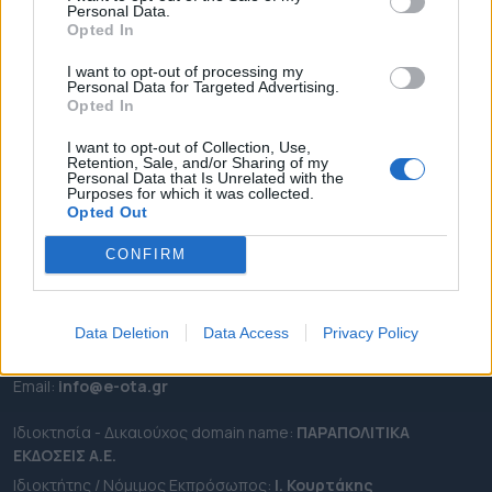
Personal Data.
ΕΠΙΚΑΙΡΟΤΗΤΑ
Opted In
ΔΗΜΟΙ
I want to opt-out of processing my
Personal Data for Targeted Advertising.
ΠΕΡΙΦΕΡΕΙΕΣ
Opted In
OTA LEAKS
I want to opt-out of Collection, Use,
ΣΥΝΕΝΤΕΥΞΕΙΣ
Retention, Sale, and/or Sharing of my
Personal Data that Is Unrelated with the
ΑΠΟΨΕΙΣ
Purposes for which it was collected.
ΠΡΟΣΛΗΨΕΙΣ
Opted Out
CONFIRM
e-ota.gr | Ταυτότητα
Ταχ. Διεύθυνση:
Λεωφόρος Ανδρέα Συγγρού 188, 17671,
Καλλιθέα Αττικής
Data Deletion
Data Access
Privacy Policy
Τηλ:
2111091100
Εmail:
info@e-ota.gr
Ιδιοκτησία - Δικαιούχος domain name:
ΠΑΡΑΠΟΛΙΤΙΚΑ
ΕΚΔΟΣΕΙΣ A.E.
Ιδιοκτήτης / Νόμιμος Εκπρόσωπος:
Ι. Κουρτάκης