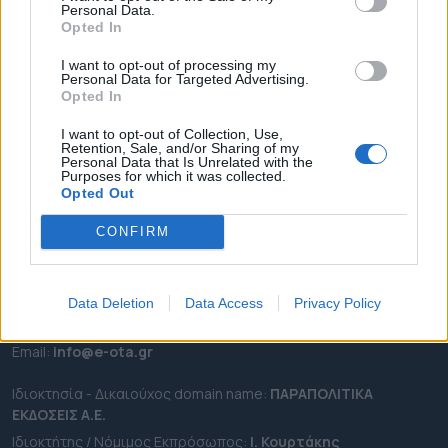
Personal Data.
ΕΠΙΚΑΙΡΟΤΗΤΑ
Opted In
ΔΗΜΟΙ
I want to opt-out of processing my
Personal Data for Targeted Advertising.
ΠΕΡΙΦΕΡΕΙΕΣ
Opted In
OTA LEAKS
I want to opt-out of Collection, Use,
ΣΥΝΕΝΤΕΥΞΕΙΣ
Retention, Sale, and/or Sharing of my
Personal Data that Is Unrelated with the
ΑΠΟΨΕΙΣ
Purposes for which it was collected.
ΠΡΟΣΛΗΨΕΙΣ
Opted Out
CONFIRM
e-ota.gr | Ταυτότητα
Ταχ. Διεύθυνση:
Λεωφόρος Ανδρέα Συγγρού 188, 17671,
Καλλιθέα Αττικής
Data Deletion
Data Access
Privacy Policy
Τηλ:
2111091100
Εmail:
info@e-ota.gr
Ιδιοκτησία - Δικαιούχος domain name:
ΠΑΡΑΠΟΛΙΤΙΚΑ
ΕΚΔΟΣΕΙΣ A.E.
Ιδιοκτήτης / Νόμιμος Εκπρόσωπος:
Ι. Κουρτάκης