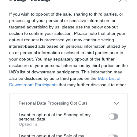
If you wish to opt-out of the sale, sharing to third parties, or
Το Δίκτυο Πόλεων «ΒΙΩΣΙΜΗ ΠΟΛΗ»
processing of your personal or sensitive information for
πραγματοποίησε τη 10η Ετήσια Γενική Συνέλευση
targeted advertising by us, please use the below opt-out
την Τρίτη, 2 Δεκεμβρίου 2025, με κεντρικό θέμα
section to confirm your selection. Please note that after your
«Βιώσιμη Ανάπτυξη και Κλιματική Ουδετερότητα:
opt-out request is processed you may continue seeing
Χρηματοδοτικά Εργαλεία & Νέες Κατευθύνσεις ΕΕ».
10.12.2025 - 17.43
interest-based ads based on personal information utilized by
Το Συνέδριο διοργανώθηκε υπό την αιγίδα της ΚΕΔΕ
us or personal information disclosed to third parties prior to
και χορηγός ήταν η ALPHA BANK. Ο Πρόεδρος του
your opt-out. You may separately opt-out of the further
Δικτύου, κ. Δημήτριος Καφαντάρης, καλωσόρισε
τους συμμετέχοντες και […]
disclosure of your personal information by third parties on the
IAB’s list of downstream participants. This information may
also be disclosed by us to third parties on the
IAB’s List of
Downstream Participants
that may further disclose it to other
third parties.
Personal Data Processing Opt Outs
I want to opt-out of the Sharing of my
personal data.
Opted In
ΑΡΧΙΚΗ
ΡΟΗ ΕΙΔΗΣΕΩΝ
I want to opt-out of the Sale of my