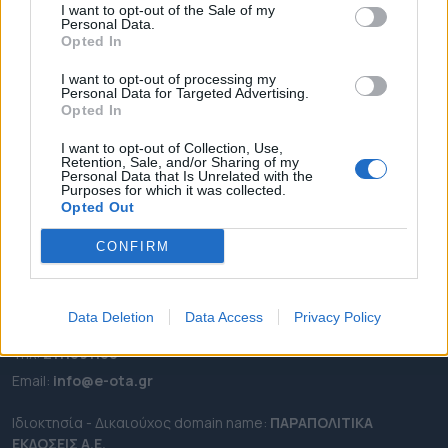
I want to opt-out of the Sale of my
ΡΟΗ ΕΙΔΗΣΕΩΝ
Personal Data.
Opted In
ΕΠΙΚΑΙΡΟΤΗΤΑ
I want to opt-out of processing my
ΔΗΜΟΙ
Personal Data for Targeted Advertising.
ΠΕΡΙΦΕΡΕΙΕΣ
Opted In
OTA LEAKS
I want to opt-out of Collection, Use,
Retention, Sale, and/or Sharing of my
ΣΥΝΕΝΤΕΥΞΕΙΣ
Personal Data that Is Unrelated with the
Purposes for which it was collected.
ΑΠΟΨΕΙΣ
Opted Out
ΠΡΟΣΛΗΨΕΙΣ
CONFIRM
e-ota.gr | Ταυτότητα
Ταχ. Διεύθυνση:
Λεωφόρος Ανδρέα Συγγρού 188, 17671,
Data Deletion
Data Access
Privacy Policy
Καλλιθέα Αττικής
Τηλ:
2111091100
Εmail:
info@e-ota.gr
Ιδιοκτησία - Δικαιούχος domain name:
ΠΑΡΑΠΟΛΙΤΙΚΑ
ΕΚΔΟΣΕΙΣ A.E.