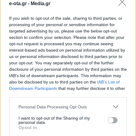
e-ota.gr -
Media.gr
Αφγανιστάν»
If you wish to opt-out of the sale, sharing to third parties, or
processing of your personal or sensitive information for
Μια ξεχωριστή πολιτιστική βραδιά με έντονο
ανθρωπιστικό και κοινωνικό αποτύπωμα
targeted advertising by us, please use the below opt-out
διοργανώνει ο Δήμος Περάματος την Παρασκευή 15
section to confirm your selection. Please note that after your
Μαΐου στις 20:00, στην αίθουσα εκδηλώσεων του
opt-out request is processed you may continue seeing
Δημαρχιακού Μεγάρου, παρουσιάζοντας με
15.05.2026 - 09.11
interest-based ads based on personal information utilized by
ελεύθερη είσοδο το βραβευμένο ντοκιμαντέρ
us or personal information disclosed to third parties prior to
«Γελώντας στο Αφγανιστάν» της σκηνοθέτιδας
your opt-out. You may separately opt-out of the further
Αννέτα Παπαθανασίου. Η ταινία αφηγείται τη
disclosure of your personal information by third parties on the
συγκλονιστική ιστορία του Καρίμ, γνωστού ως
IAB’s list of downstream participants. This information may
«Τσάρλι Τσάπλιν του Αφγανιστάν», ενός […]
also be disclosed by us to third parties on the
IAB’s List of
Downstream Participants
that may further disclose it to other
third parties.
Personal Data Processing Opt Outs
I want to opt-out of the Sharing of my
personal data.
Opted In
ΑΡΧΙΚΗ