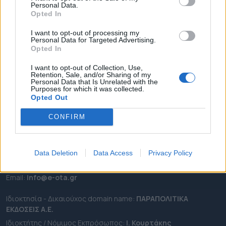
Personal Data.
ΕΠΙΚΑΙΡΟΤΗΤΑ
Opted In
ΔΗΜΟΙ
I want to opt-out of processing my
Personal Data for Targeted Advertising.
ΠΕΡΙΦΕΡΕΙΕΣ
Opted In
OTA LEAKS
I want to opt-out of Collection, Use,
ΣΥΝΕΝΤΕΥΞΕΙΣ
Retention, Sale, and/or Sharing of my
Personal Data that Is Unrelated with the
ΑΠΟΨΕΙΣ
Purposes for which it was collected.
ΠΡΟΣΛΗΨΕΙΣ
Opted Out
CONFIRM
e-ota.gr | Ταυτότητα
Ταχ. Διεύθυνση:
Λεωφόρος Ανδρέα Συγγρού 188, 17671,
Καλλιθέα Αττικής
Data Deletion
Data Access
Privacy Policy
Τηλ:
2111091100
Εmail:
info@e-ota.gr
Ιδιοκτησία - Δικαιούχος domain name:
ΠΑΡΑΠΟΛΙΤΙΚΑ
ΕΚΔΟΣΕΙΣ A.E.
Ιδιοκτήτης / Νόμιμος Εκπρόσωπος:
Ι. Κουρτάκης