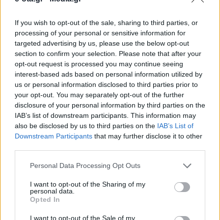
If you wish to opt-out of the sale, sharing to third parties, or
“Αυτοψία” στο αναστηλωμένο Γεφύρι της Πλάκας
processing of your personal or sensitive information for
στα Τζουμέρκα έκανε ο πρωθυπουργός, συνοδεία
targeted advertising by us, please use the below opt-out
του Προέδρου της Βουλής, Κ. Τασούλα, της
section to confirm your selection. Please note that after your
υπουργού Πολιτισμού, Λ. Μενδώνη, βουλευτών της
opt-out request is processed you may continue seeing
Ηπείρου, τοπικών αρχών και πλήθους κόσμου. Η
12.07.2020 - 08.54
interest-based ads based on personal information utilized by
επίσκεψη του Κ. Μητσοτάκη σηματοδοτεί την
us or personal information disclosed to third parties prior to
είσοδο στην τελική ευθεία πριν από την παράδοση
your opt-out. You may separately opt-out of the further
και τα εγκαίνια του μεγαλύτερου έργου
αποκατάστασης πέτρινου γεφυριού […]
disclosure of your personal information by third parties on the
IAB’s list of downstream participants. This information may
also be disclosed by us to third parties on the
IAB’s List of
Downstream Participants
that may further disclose it to other
third parties.
Personal Data Processing Opt Outs
I want to opt-out of the Sharing of my
personal data.
Opted In
ΑΡΧΙΚΗ
ΡΟΗ ΕΙΔΗΣΕΩΝ
I want to opt-out of the Sale of my