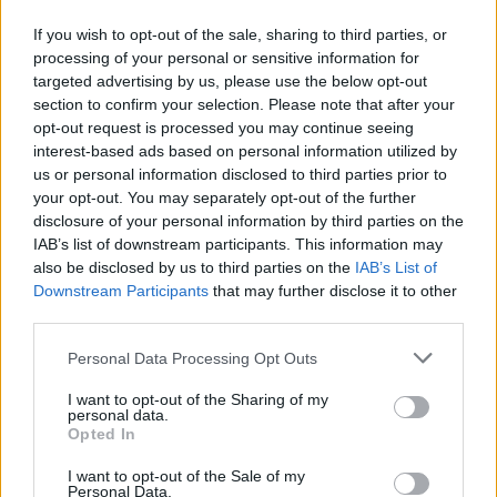
Ανοιχτό διαγωνισμό για τη συντήρηση της πλωτής
If you wish to opt-out of the sale, sharing to third parties, or
γέφυρας της Λευκάδας, προϋπολογισμού 1.180.000 €
processing of your personal or sensitive information for
προκήρυξε η Περιφέρεια Ιονίων Νήσων, με σκοπό το
targeted advertising by us, please use the below opt-out
έργο να ολοκληρωθεί το συντομότερο δυνατό για
section to confirm your selection. Please note that after your
την εξυηρέτηση των κατοίκων και των επισκεπτών
28.02.2025 - 11.12
opt-out request is processed you may continue seeing
του νησιού. Όπως υπογράμμισε ο Περιφερειάρχης
interest-based ads based on personal information utilized by
Ιονίων Νήσων, Γιάννης Τρεπεκλής: «Κάναμε αγώνα
us or personal information disclosed to third parties prior to
δρόμου προκειμένου να εξασφαλίσουμε τη
your opt-out. You may separately opt-out of the further
χρηματοδότηση του έργου, […]
disclosure of your personal information by third parties on the
IAB’s list of downstream participants. This information may
also be disclosed by us to third parties on the
IAB’s List of
Downstream Participants
that may further disclose it to other
third parties.
Personal Data Processing Opt Outs
I want to opt-out of the Sharing of my
personal data.
ΑΡΧΙΚΗ
Opted In
ΡΟΗ ΕΙΔΗΣΕΩΝ
I want to opt-out of the Sale of my
ΕΠΙΚΑΙΡΟΤΗΤΑ
Personal Data.