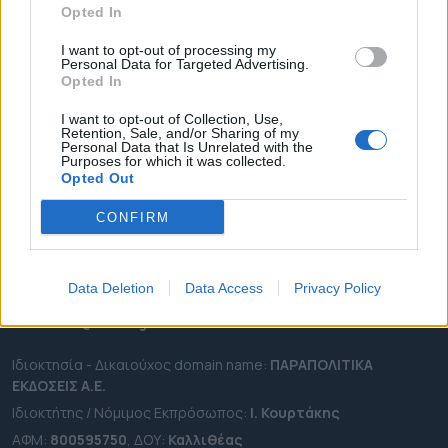
Opted In
ΔΗΜΟΙ
ΠΕΡΙΦΕΡΕΙΕΣ
I want to opt-out of processing my
Personal Data for Targeted Advertising.
OTA LEAKS
Opted In
ΣΥΝΕΝΤΕΥΞΕΙΣ
I want to opt-out of Collection, Use,
Retention, Sale, and/or Sharing of my
ΑΠΟΨΕΙΣ
Personal Data that Is Unrelated with the
Purposes for which it was collected.
ΠΡΟΣΛΗΨΕΙΣ
Opted Out
e-ota.gr | Ταυτότητα
CONFIRM
Ταχ. Διεύθυνση:
Λεωφόρος Ανδρέα Συγγρού 188, 17671,
Καλλιθέα Αττικής
Data Deletion
Data Access
Privacy Policy
Τηλ:
2111091100
Εmail:
info@e-ota.gr
Ιδιοκτησία - Δικαιούχος domain name:
ΠΑΡΑΠΟΛΙΤΙΚΑ
ΕΚΔΟΣΕΙΣ A.E.
Ιδιοκτήτης / Νόμιμος Εκπρόσωπος:
Ι. Κουρτάκης
ΑΦΜ:
800595750
, ΔΟΥ:
Καλλιθέας