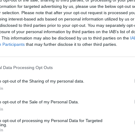
formation for targeted advertising by us, please use the below opt-out s
r selection. Please note that after your opt-out request is processed y
eing interest-based ads based on personal information utilized by us or
disclosed to third parties prior to your opt-out. You may separately opt-
losure of your personal information by third parties on the IAB’s list of
. This information may also be disclosed by us to third parties on the
IA
Participants
that may further disclose it to other third parties.
l Data Processing Opt Outs
o opt-out of the Sharing of my personal data.
ς της
In
ασης
o opt-out of the Sale of my Personal Data.
In
to opt-out of processing my Personal Data for Targeted
ing.
τόλου αλληλεγγύης για τη Γάζα καταδικάζει
In
για παραβίαση του Διεθνούς Δικαίου και του