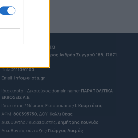
e-ota.gr | Ταυτότητα
Ταχ. Διεύθυνση:
Λεωφόρος Ανδρέα Συγγρού 188, 17671,
Καλλιθέα Αττικής
Τηλ:
2111091100
Εmail:
info@e-ota.gr
Ιδιοκτησία - Δικαιούχος domain name:
ΠΑΡΑΠΟΛΙΤΙΚΑ
ΕΚΔΟΣΕΙΣ A.E.
Ιδιοκτήτης / Νόμιμος Εκπρόσωπος:
Ι. Κουρτάκης
ΑΦΜ:
800595750
, ΔΟΥ:
Καλλιθέας
Διευθυντής / Διαχειριστής:
Δημήτρης Κουνιάς
Διευθυντής σύνταξης:
Γιώργος Λαιμός