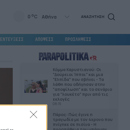
o
0
C
ΑΝΑΖΗΤΗΣΗ
ΕΝΤΕΥΞΕΙΣ
ΑΠΟΨΕΙΣ
ΠΡΟΣΛΗΨΕΙΣ
Κόμμα Καρυστιανού: Οι
"Δούρειοι Ίπποι" και μια
"Ελπίδα" που σβήνει - Τα
λάθη που οδήγησαν στην
"αποψίλωση" και το σενάριο
για "λουκέτο" πριν από τις
εκλογές
08:15
Πάρος: Πώς έγινε η
τραγωδία με τον 4χρονο που
πνίγηκε σε πισίνα - Η
προσπάθεια του μπάρμαν
sonal or