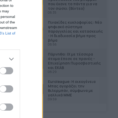
που έκανε τα πάντα για να
ection to
τον σώσει (Βίντεο)
ou may
08:35
 personal
Πινακίδες κυκλοφορίας: Νέο
out of the
ψηφιακό σύστημα
 downstream
παραγγελίας και κατασκευής
B’s List of
- Η διαδικασία βήμα προς
βήμα
08:56
Πάρνηθα: ΙΧ με τέσσερα
άτομα έπεσε σε πρανές -
Επιχείρηση Πυροσβεστικής
και ΕΚΑΒ
08:29
Euroleague: Η οικογένεια
Μπας αγοράζει την
Βιλερμπάν, σύμφωνα με
γαλλικά ΜΜΕ
09:59