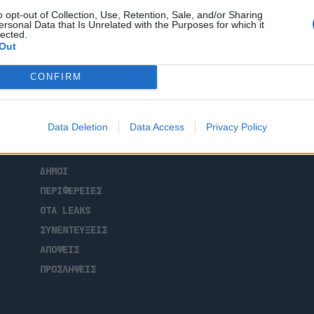
ποιήθηκε σε διεθνή ύδατα, ο δήμος της
o opt-out of Collection, Use, Retention, Sale, and/or Sharing
τόλου Αλληλεγγύης Global Sumud Flotilla.
ersonal Data that Is Unrelated with the Purposes for which it
lected.
Out
CONFIRM
ΑΡΧΙΚΗ
Data Deletion
Data Access
Privacy Policy
ΡΟΗ ΕΙΔΗΣΕΩΝ
ΕΠΙΚΑΙΡΟΤΗΤΑ
ΔΗΜΟΙ
ΠΕΡΙΦΕΡΕΙΕΣ
OTA LEAKS
ΣΥΝΕΝΤΕΥΞΕΙΣ
ΑΠΟΨΕΙΣ
ΠΡΟΣΛΗΨΕΙΣ