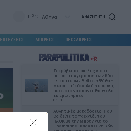
o
0
C
ΑΝΑΖΗΤΗΣΗ
ΕΝΤΕΥΞΕΙΣ
ΑΠΟΨΕΙΣ
ΠΡΟΣΛΗΨΕΙΣ
Τι κρύβει ο φάκελος για τη
μοιραία σύγκρουση των δύο
ελικοπτέρων Bell στη Ψάθα -
Μέχρι το "κόκκαλο" η έρευνα,
με στόχο να απαντηθούν όλα
τα ερωτήματα
08:10
Αθλητικές μεταδόσεις: Πού
θα δείτε το παιχνίδι του
ΠΑΟΚ με την Μπραν για το
Champions League Γυναικών
και το φιλικό της ΑΕΚ