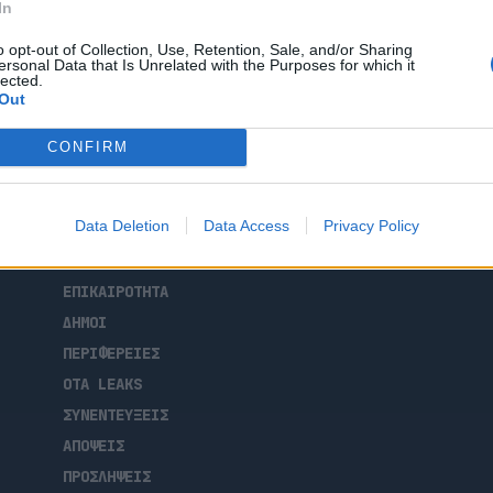
In
 απόψεων, η παρουσίαση καλών πρακτικών
ικρά νησιά,
o opt-out of Collection, Use, Retention, Sale, and/or Sharing
ersonal Data that Is Unrelated with the Purposes for which it
lected.
Out
CONFIRM
Data Deletion
Data Access
Privacy Policy
ΑΡΧΙΚΗ
ΡΟΗ ΕΙΔΗΣΕΩΝ
ΕΠΙΚΑΙΡΟΤΗΤΑ
ΔΗΜΟΙ
ΠΕΡΙΦΕΡΕΙΕΣ
OTA LEAKS
ΣΥΝΕΝΤΕΥΞΕΙΣ
ΑΠΟΨΕΙΣ
ΠΡΟΣΛΗΨΕΙΣ