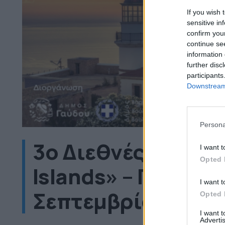
If you wish 
sensitive in
confirm you
continue se
information 
further disc
participants
Downstream 
Persona
3ο Διεθνές Συνέδρ
I want t
Opted 
Islands» – Γαύδος –
I want t
Σεπτεμβρίου 2026
Opted 
I want 
Advertis