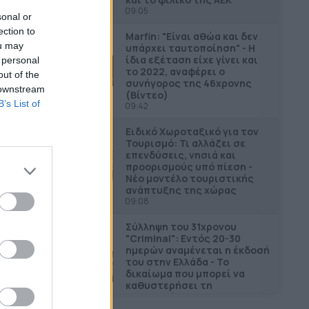
09:05
sonal or
ection to
Marfin: "Είναι αθώα και δεν
ou may
υπάρχει ταυτοποίηση" - Η
ίδια εξέταση είχε γίνει και
 personal
το 2022, αναφέρει ο
out of the
συνήγορος της 46χρονης
 downstream
(Βίντεο)
B’s List of
09:42
Ειδικό Χωροταξικό για τον
Τουρισμό: Τι αλλάζει σε
επενδύσεις, νησιά και
προορισμούς υπό πίεση -
Νέο μοντέλο τουριστικής
ανάπτυξης της χώρας
09:08
Σύλληψη του 31χρονου
"Criminal": Εντός 20-30
ημερών αναμένεται η έκδοσή
του στην Ελλάδα - Το
δικαίωμα που μπορεί να
καθυστερήσει τη
διαδικασία
09:52