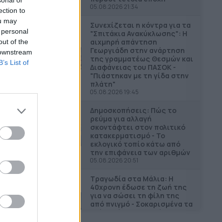
05.08.2026 21:34
ection to
ou may
Συνεχίζεται η κόντρα για τα
 personal
"Σπιτάκια Ανακύκλωσης": Η
αιχμηρή απάντηση
out of the
Γεωργιάδη στην ανάρτηση
 downstream
της γραμματέως Θεσμών και
B’s List of
Διαφάνειας του ΠΑΣΟΚ -
"Πιάστηκαν με τη γίδα στην
πλάτη"
05.08.2026 19:45
Δημοσκοπήσεις: Πώς το
ρεύμα για αλλαγή
σκοντάφτει στον πολιτικό
κατακερματισμό - Το
εκλογικό τοπίο κάτω από
την επιφάνεια των αριθμών
05.08.2026 20:51
Τραγωδία στα Μάλια: Η
40χρονη έδωσε τη ζωή της
για να σώσει τη φίλη της
από πνιγμό - Σοκαρισμένα τα
τρία ανήλικα παιδιά
(Εικόνες & Βίντεο)