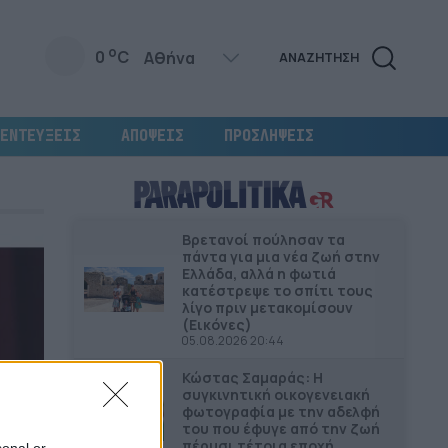
o
0
C
ΑΝΑΖΗΤΗΣΗ
ΕΝΤΕΥΞΕΙΣ
ΑΠΟΨΕΙΣ
ΠΡΟΣΛΗΨΕΙΣ
Βρετανοί πούλησαν τα
πάντα για μια νέα ζωή στην
Ελλάδα, αλλά η φωτιά
κατέστρεψε το σπίτι τους
λίγο πριν μετακομίσουν
(Εικόνες)
05.08.2026 20:44
Κώστας Σαμαράς: Η
συγκινητική οικογενειακή
φωτογραφία με την αδελφή
του που έφυγε από την ζωή
πέρυσι τέτοια εποχή
sonal or