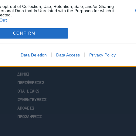
ικών οργανώσεων». Απαντώντας στο
o opt-out of Collection, Use, Retention, Sale, and/or Sharing
ριλίου, που ο ίδιος χαρακτηρίζει ψευδές
ersonal Data that Is Unrelated with the Purposes for which it
λοκή σε σκάνδαλα σημειώνει: «Έχω πλήρη
lected.
Out
CONFIRM
ΑΡΧΙΚΗ
Data Deletion
Data Access
Privacy Policy
ΡΟΗ ΕΙΔΗΣΕΩΝ
ΕΠΙΚΑΙΡΟΤΗΤΑ
ΔΗΜΟΙ
ΠΕΡΙΦΕΡΕΙΕΣ
OTA LEAKS
ΣΥΝΕΝΤΕΥΞΕΙΣ
ΑΠΟΨΕΙΣ
ΠΡΟΣΛΗΨΕΙΣ