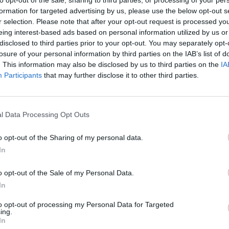
formation for targeted advertising by us, please use the below opt-out s
r selection. Please note that after your opt-out request is processed y
eing interest-based ads based on personal information utilized by us or
disclosed to third parties prior to your opt-out. You may separately opt-
losure of your personal information by third parties on the IAB’s list of
. This information may also be disclosed by us to third parties on the
IA
Participants
that may further disclose it to other third parties.
l Data Processing Opt Outs
o opt-out of the Sharing of my personal data.
κη για
In
ημοσίευμα
o opt-out of the Sale of my Personal Data.
In
to opt-out of processing my Personal Data for Targeted
ing.
ω πρωθυπουργώ, Γιώργος Μυλωνάκης,
In
 εμπλέκουν «σε μυθιστορηματικού τύπου