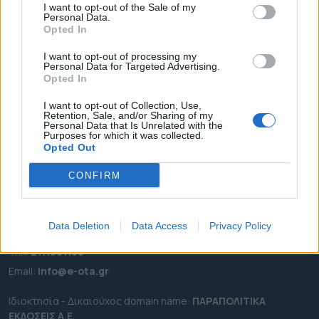
I want to opt-out of the Sale of my
ΡΟΗ ΕΙΔΗΣΕΩΝ
Personal Data.
Opted In
ΕΠΙΚΑΙΡΟΤΗΤΑ
I want to opt-out of processing my
ΔΗΜΟΙ
Personal Data for Targeted Advertising.
ΠΕΡΙΦΕΡΕΙΕΣ
Opted In
OTA LEAKS
I want to opt-out of Collection, Use,
Retention, Sale, and/or Sharing of my
ΣΥΝΕΝΤΕΥΞΕΙΣ
Personal Data that Is Unrelated with the
Purposes for which it was collected.
ΑΠΟΨΕΙΣ
Opted Out
ΠΡΟΣΛΗΨΕΙΣ
CONFIRM
e-ota.gr | Ταυτότητα
Ταχ. Διεύθυνση:
Λεωφόρος Ανδρέα Συγγρού 188, 17671,
Data Deletion
Data Access
Privacy Policy
Καλλιθέα Αττικής
Τηλ:
2111091100
Εmail:
info@e-ota.gr
Ιδιοκτησία - Δικαιούχος domain name:
ΠΑΡΑΠΟΛΙΤΙΚΑ
ΕΚΔΟΣΕΙΣ A.E.