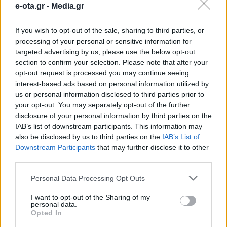
e-ota.gr -
Media.gr
«γαλλικά» (βίντεο)
If you wish to opt-out of the sale, sharing to third parties, or
processing of your personal or sensitive information for
Σκηνές απείρου κάλλους εκτυλίχθηκαν στην
πρόσφατη συνεδρίαση του δημοτικού συμβουλίου
targeted advertising by us, please use the below opt-out
Δυτικής Αχαΐας. Πρωταγωνιστές των εντάσεων στα
section to confirm your selection. Please note that after your
Λουσικά ο πρόεδρος της Τοπικής Κοινότητας Κάτω
opt-out request is processed you may continue seeing
Αχαΐας Ευάγγελος Τησαρχόντος και ο πρόεδρος της
25.09.2020 - 13.14
interest-based ads based on personal information utilized by
Τοπικής Κοινότητας Μαζαρακίου Γιάννης
us or personal information disclosed to third parties prior to
Δημόπουλος. Τα αίματα άναψαν και σε λίγα λεπτά η
your opt-out. You may separately opt-out of the further
κατάσταση εκτροχιάστηκε με τα μέλη του
disclosure of your personal information by third parties on the
συμβουλίου να πιάνονται στα χέρια. Ο κοινοτάρχης
IAB’s list of downstream participants. This information may
[…]
also be disclosed by us to third parties on the
IAB’s List of
Downstream Participants
that may further disclose it to other
third parties.
Personal Data Processing Opt Outs
I want to opt-out of the Sharing of my
personal data.
Opted In
ΑΡΧΙΚΗ