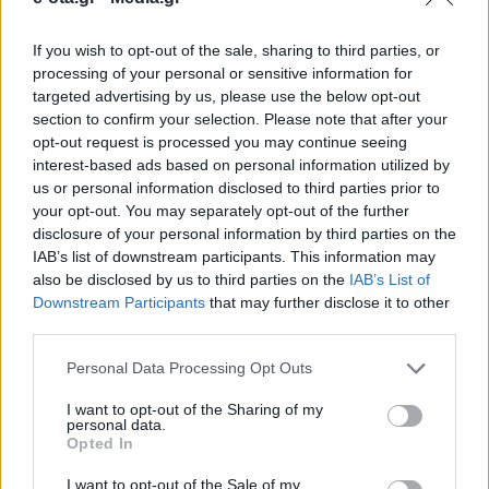
If you wish to opt-out of the sale, sharing to third parties, or
«Στη Δράμα εκτελείται το μεγαλύτερο έργο που
processing of your personal or sensitive information for
έχει γίνει ποτέ. Ένα έργο που θα αλλάξει την εικόνα
targeted advertising by us, please use the below opt-out
της περιοχής, θα αναβαθμίσει την πόλη και τις
section to confirm your selection. Please note that after your
ιδιοκτησίες που βρίσκονται στην περιοχή
opt-out request is processed you may continue seeing
παρέμβασης. Στις αναστατώσεις που προκαλούν οι
19.10.2019 - 18.09
interest-based ads based on personal information utilized by
εργασίες θα είμαστε δίπλα στους συνδημότες
us or personal information disclosed to third parties prior to
μας», ανέφερε ο αντιδήμαρχος Δράμας Μιχάλης
your opt-out. You may separately opt-out of the further
Τάσσου, κατά την επίσκεψή του στα έργα […]
disclosure of your personal information by third parties on the
IAB’s list of downstream participants. This information may
also be disclosed by us to third parties on the
IAB’s List of
Downstream Participants
that may further disclose it to other
third parties.
Personal Data Processing Opt Outs
I want to opt-out of the Sharing of my
personal data.
Opted In
ΑΡΧΙΚΗ
ΡΟΗ ΕΙΔΗΣΕΩΝ
I want to opt-out of the Sale of my