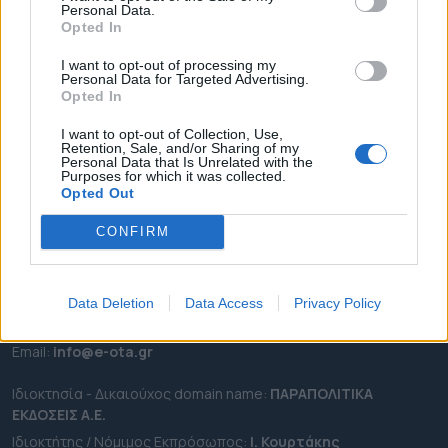
Personal Data.
ΕΠΙΚΑΙΡΟΤΗΤΑ
Opted In
ΔΗΜΟΙ
I want to opt-out of processing my
Personal Data for Targeted Advertising.
ΠΕΡΙΦΕΡΕΙΕΣ
Opted In
OTA LEAKS
I want to opt-out of Collection, Use,
ΣΥΝΕΝΤΕΥΞΕΙΣ
Retention, Sale, and/or Sharing of my
Personal Data that Is Unrelated with the
ΑΠΟΨΕΙΣ
Purposes for which it was collected.
ΠΡΟΣΛΗΨΕΙΣ
Opted Out
CONFIRM
e-ota.gr | Ταυτότητα
Ταχ. Διεύθυνση:
Λεωφόρος Ανδρέα Συγγρού 188, 17671,
Καλλιθέα Αττικής
Data Deletion
Data Access
Privacy Policy
Τηλ:
2111091100
Εmail:
info@e-ota.gr
Ιδιοκτησία - Δικαιούχος domain name:
ΠΑΡΑΠΟΛΙΤΙΚΑ
ΕΚΔΟΣΕΙΣ A.E.
Ιδιοκτήτης / Νόμιμος Εκπρόσωπος:
Ι. Κουρτάκης