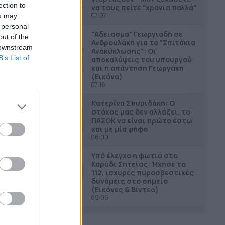
ection to
να τους πείτε "χρόνια πολλά"
07:07
ou may
 personal
"Άδειασµα" Γεωργιάδη σε
out of the
Ανδρουλάκη για τα "Σπιτάκια
 downstream
Ανακύκλωσης": Οι
B’s List of
αποκαλύψεις του υπουργού
και η απάντηση Γεωργάκη
(Εικόνα)
07:16
Kατερίνα Σπυριδάκη: Ο
στόχος μας δεν αλλάζει, το
ΠΑΣΟΚ να είναι πρώτο έστω
και με μία ψήφο
06:00
Υπό έλεγχο η φωτιά στο
Καρύδι Σητείας: Ήχησε το
112, ισχυρές πυροσβεστικές
δυνάμεις στο σημείο
(Εικόνες & Βίντεο)
09:06
Δολοφονία στην Κυψέλη:
Απολογείται σήμερα ο