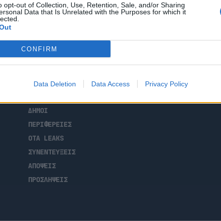
o opt-out of Collection, Use, Retention, Sale, and/or Sharing
ersonal Data that Is Unrelated with the Purposes for which it
lected.
Out
CONFIRM
ΑΡΧΙΚΗ
ΡΟΗ ΕΙΔΗΣΕΩΝ
Data Deletion
Data Access
Privacy Policy
ΕΠΙΚΑΙΡΟΤΗΤΑ
ΔΗΜΟΙ
ΠΕΡΙΦΕΡΕΙΕΣ
OTA LEAKS
ΣΥΝΕΝΤΕΥΞΕΙΣ
ΑΠΟΨΕΙΣ
ΠΡΟΣΛΗΨΕΙΣ