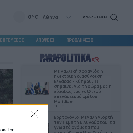
o
0
C
ΑΝΑΖΗΤΗΣΗ
ΕΝΤΕΥΞΕΙΣ
ΑΠΟΨΕΙΣ
ΠΡΟΣΛΗΨΕΙΣ
Με γαλλική σφραγίδα η
ηλεκτρική διασύνδεση
Ελλάδας - Κύπρου: Τι
σημαίνει για τη χώρα μας η
είσοδος του γαλλικού
επενδυτικού ομίλου
Meridiam
06:00
Εορτολόγιο: Μεγάλη γιορτή
την Πέμπτη 6 Αυγούστου, τα
γνωστά ονόματα που
sonal or
γιορτάζουν - Μην ξεχάσετε