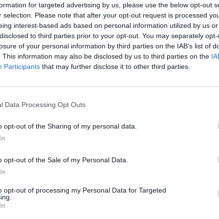
formation for targeted advertising by us, please use the below opt-out s
r selection. Please note that after your opt-out request is processed y
eing interest-based ads based on personal information utilized by us or
disclosed to third parties prior to your opt-out. You may separately opt-
losure of your personal information by third parties on the IAB’s list of
. This information may also be disclosed by us to third parties on the
IA
Participants
that may further disclose it to other third parties.
l Data Processing Opt Outs
o opt-out of the Sharing of my personal data.
στα τα νέα για
In
o opt-out of the Sale of my Personal Data.
In
to opt-out of processing my Personal Data for Targeted
ing.
αδόπουλος.
In