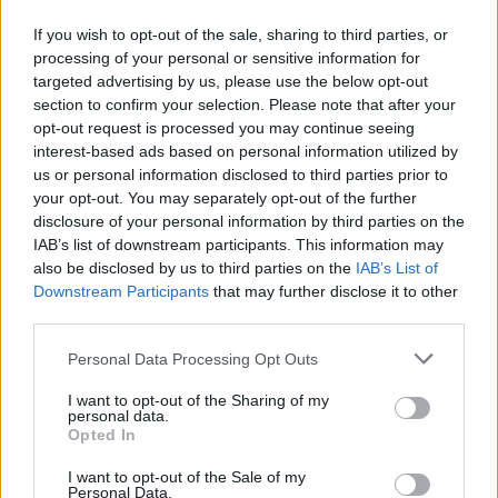
Στα Βίλια στρέφεται το ενδιαφέρον των δημάρχων
If you wish to opt-out of the sale, sharing to third parties, or
της Αττικής το Σάββατο, 6 Ιουνίου, οπότε και θα
processing of your personal or sensitive information for
πραγματοποιηθεί η ημερίδα της Ένωσης Δημάρχων
targeted advertising by us, please use the below opt-out
Αττικής με θέμα «Βιώσιμες πόλεις 2030 και Τ.Α.»
section to confirm your selection. Please note that after your
Με επίκεντρο την κλιματική αλλαγή, την
01.06.2026 - 11.19
opt-out request is processed you may continue seeing
ανθεκτικότητα των πόλεων και τη βελτίωση της
interest-based ads based on personal information utilized by
ποιότητας ζωής στον δημόσιο χώρο, οι
us or personal information disclosed to third parties prior to
εκπρόσωποι των δήμων, των εμπλεκομένων
your opt-out. You may separately opt-out of the further
υπουργείων […]
disclosure of your personal information by third parties on the
IAB’s list of downstream participants. This information may
also be disclosed by us to third parties on the
IAB’s List of
Downstream Participants
that may further disclose it to other
third parties.
Personal Data Processing Opt Outs
I want to opt-out of the Sharing of my
personal data.
ΑΡΧΙΚΗ
Opted In
ΡΟΗ ΕΙΔΗΣΕΩΝ
I want to opt-out of the Sale of my
ΕΠΙΚΑΙΡΟΤΗΤΑ
Personal Data.