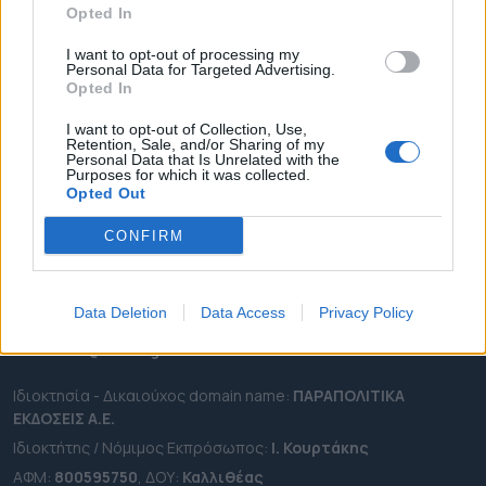
Opted In
ΔΗΜΟΙ
ΠΕΡΙΦΕΡΕΙΕΣ
I want to opt-out of processing my
Personal Data for Targeted Advertising.
OTA LEAKS
Opted In
ΣΥΝΕΝΤΕΥΞΕΙΣ
I want to opt-out of Collection, Use,
Retention, Sale, and/or Sharing of my
ΑΠΟΨΕΙΣ
Personal Data that Is Unrelated with the
Purposes for which it was collected.
ΠΡΟΣΛΗΨΕΙΣ
Opted Out
e-ota.gr | Ταυτότητα
CONFIRM
Ταχ. Διεύθυνση:
Λεωφόρος Ανδρέα Συγγρού 188, 17671,
Καλλιθέα Αττικής
Data Deletion
Data Access
Privacy Policy
Τηλ:
2111091100
Εmail:
info@e-ota.gr
Ιδιοκτησία - Δικαιούχος domain name:
ΠΑΡΑΠΟΛΙΤΙΚΑ
ΕΚΔΟΣΕΙΣ A.E.
Ιδιοκτήτης / Νόμιμος Εκπρόσωπος:
Ι. Κουρτάκης
ΑΦΜ:
800595750
, ΔΟΥ:
Καλλιθέας