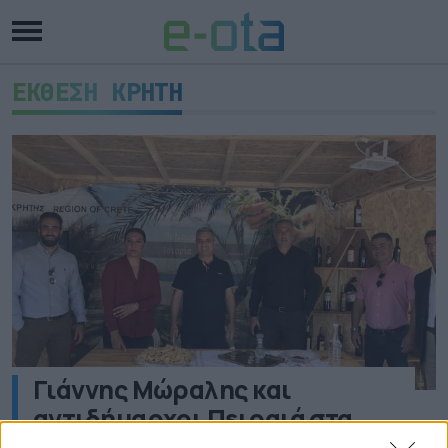
ΕΚΘΕΣΗ ΚΡΗΤΗ
Γιάννης Μώραλης και
αντιδήμαρχοι Πειραιά στα
εγκαίνια της 19ης Έκθεσης