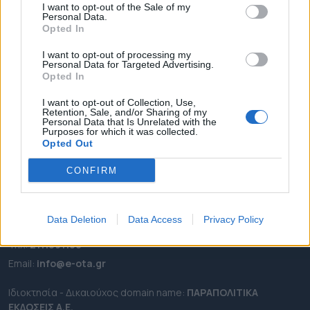
I want to opt-out of the Sale of my
ΡΟΗ ΕΙΔΗΣΕΩΝ
Personal Data.
Opted In
ΕΠΙΚΑΙΡΟΤΗΤΑ
I want to opt-out of processing my
ΔΗΜΟΙ
Personal Data for Targeted Advertising.
ΠΕΡΙΦΕΡΕΙΕΣ
Opted In
OTA LEAKS
I want to opt-out of Collection, Use,
Retention, Sale, and/or Sharing of my
ΣΥΝΕΝΤΕΥΞΕΙΣ
Personal Data that Is Unrelated with the
Purposes for which it was collected.
ΑΠΟΨΕΙΣ
Opted Out
ΠΡΟΣΛΗΨΕΙΣ
CONFIRM
e-ota.gr | Ταυτότητα
Ταχ. Διεύθυνση:
Λεωφόρος Ανδρέα Συγγρού 188, 17671,
Data Deletion
Data Access
Privacy Policy
Καλλιθέα Αττικής
Τηλ:
2111091100
Εmail:
info@e-ota.gr
Ιδιοκτησία - Δικαιούχος domain name:
ΠΑΡΑΠΟΛΙΤΙΚΑ
ΕΚΔΟΣΕΙΣ A.E.