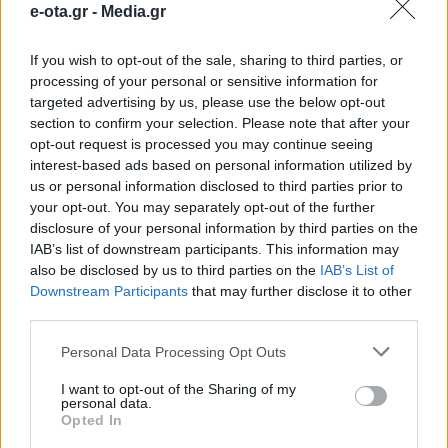
e-ota.gr -
Media.gr
«Κρήτη η Μεγάλη Συνάντηση»
If you wish to opt-out of the sale, sharing to third parties, or
processing of your personal or sensitive information for
Ο Δήμαρχος Πειραιά επισκέφθηκε σήμερα την 19η
Έκθεση τοπικών προϊόντων και υπηρεσιών:
targeted advertising by us, please use the below opt-out
«Κρήτη- Η Μεγάλη Συνάντηση – Τοπικά προϊόντα και
section to confirm your selection. Please note that after your
Γεύσεις Ελλάδας», η οποία πραγματοποιείται στο
opt-out request is processed you may continue seeing
παραλιακό μέτωπο της Ζέας έως στις 19 Ιουλίου. Ο
14.07.2020 - 15.14
interest-based ads based on personal information utilized by
κ. Μώραλης περιηγήθηκε μαζί με τους
us or personal information disclosed to third parties prior to
Αντιδημάρχους κα Ανδριάνα Ζαρακέλη και κ.κ.
your opt-out. You may separately opt-out of the further
Παναγιώτη Ρέππα, Δημήτρη Καρύδη και Γρηγόρη
disclosure of your personal information by third parties on the
Καψοκόλη με […]
IAB’s list of downstream participants. This information may
also be disclosed by us to third parties on the
IAB’s List of
Downstream Participants
that may further disclose it to other
third parties.
Personal Data Processing Opt Outs
I want to opt-out of the Sharing of my
personal data.
Opted In
ΑΡΧΙΚΗ