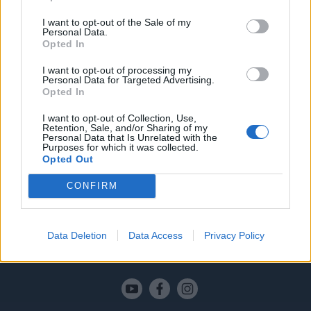
Εκπτωτικές τιμές στο
I want to opt-out of the Sale of my
Χιονοδρομικό Κέντρο Καλαβρύτων
Personal Data.
Opted In
για όλους τους μόνιμους κατοίκους
της Αιγιαλείας
I want to opt-out of processing my
Personal Data for Targeted Advertising.
Opted In
Το Διοικητικό Συμβούλιο του Χιονοδρομικού Κέντρου
Καλαβρύτων ΑΕ ΟΤΑ αποφάσισε ομόφωνα τη
I want to opt-out of Collection, Use,
διεύρυνση της εκπτωτικής πολιτικής που ισχύει για
Retention, Sale, and/or Sharing of my
τους μόνιμους κατοίκους του Δήμου Καλαβρύτων,
Personal Data that Is Unrelated with the
Purposes for which it was collected.
επεκτείνοντάς την και στους μόνιμους κατοίκους του
21.02.2025 - 16.16
Opted Out
Δήμου Αιγιαλείας. Η απόφαση αυτή λαμβάνεται στο
πλαίσιο της αγαστής συνεργασίας μεταξύ των δύο
CONFIRM
όμορων Δήμων και ενισχύει την ήδη στενή συνεργασία
τους, […]
Data Deletion
Data Access
Privacy Policy