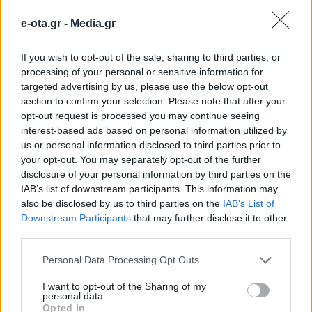
ΕΝΦΙΑ: Σε 12 δόσεις η πληρωμή του
e-ota.gr -
Media.gr
φόρου ακινήτων
Αποπληρωμή σε 12 δόσεις, αντί για 11 που ήταν τα
If you wish to opt-out of the sale, sharing to third parties, or
προηγούμενα έτη.
processing of your personal or sensitive information for
targeted advertising by us, please use the below opt-out
08.03.2025 - 08.32
section to confirm your selection. Please note that after your
opt-out request is processed you may continue seeing
interest-based ads based on personal information utilized by
us or personal information disclosed to third parties prior to
your opt-out. You may separately opt-out of the further
disclosure of your personal information by third parties on the
IAB’s list of downstream participants. This information may
also be disclosed by us to third parties on the
IAB’s List of
Downstream Participants
that may further disclose it to other
third parties.
Personal Data Processing Opt Outs
I want to opt-out of the Sharing of my
personal data.
Opted In