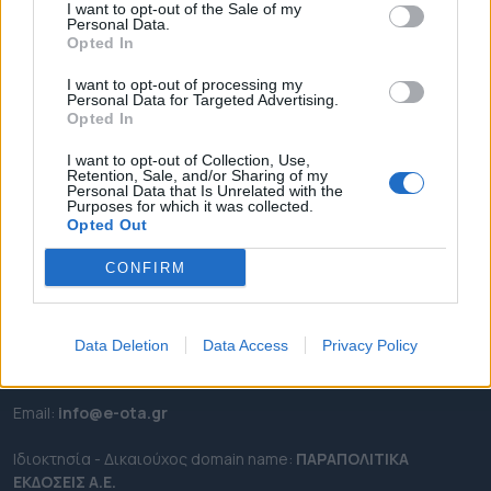
I want to opt-out of the Sale of my
ΡΟΗ ΕΙΔΗΣΕΩΝ
Personal Data.
Opted In
ΕΠΙΚΑΙΡΟΤΗΤΑ
ΔΗΜΟΙ
I want to opt-out of processing my
Personal Data for Targeted Advertising.
ΠΕΡΙΦΕΡΕΙΕΣ
Opted In
OTA LEAKS
I want to opt-out of Collection, Use,
ΣΥΝΕΝΤΕΥΞΕΙΣ
Retention, Sale, and/or Sharing of my
Personal Data that Is Unrelated with the
ΑΠΟΨΕΙΣ
Purposes for which it was collected.
Opted Out
ΠΡΟΣΛΗΨΕΙΣ
CONFIRM
e-ota.gr | Ταυτότητα
Ταχ. Διεύθυνση:
Λεωφόρος Ανδρέα Συγγρού 188, 17671,
Data Deletion
Data Access
Privacy Policy
Καλλιθέα Αττικής
Τηλ:
2111091100
Εmail:
info@e-ota.gr
Ιδιοκτησία - Δικαιούχος domain name:
ΠΑΡΑΠΟΛΙΤΙΚΑ
ΕΚΔΟΣΕΙΣ A.E.