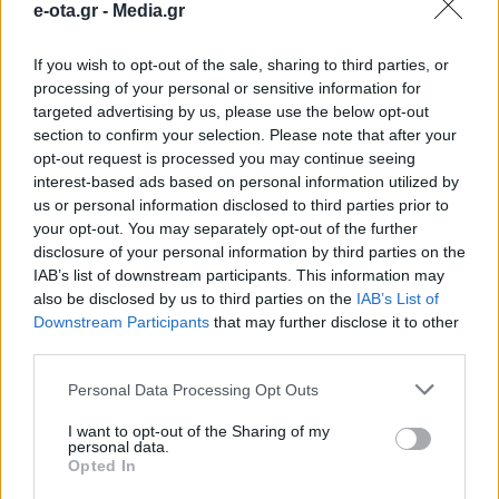
e-ota.gr -
Media.gr
– Αργυρούπολης
If you wish to opt-out of the sale, sharing to third parties, or
Σε μια νέα εποχή ψηφιακών υπηρεσιών εισέρχεται
processing of your personal or sensitive information for
ο Δήμος Ελληνικού – Αργυρούπολης,
targeted advertising by us, please use the below opt-out
παρουσιάζοντας τη νέα δωρεάν εφαρμογή για
section to confirm your selection. Please note that after your
κινητά τηλέφωνα με την ονομασία «ΔΗΜΟΣ
opt-out request is processed you may continue seeing
ΕΛΛΗΝΙΚΟΥ ΑΡΓΥΡΟΥΠΟΛΗΣ – ΚΑΡΤΑ ΔΗΜΟΤΗ».
05.03.2026 - 14.03
interest-based ads based on personal information utilized by
Πρόκειται για ένα σύγχρονο ψηφιακό εργαλείο που
us or personal information disclosed to third parties prior to
στοχεύει να φέρει τον Δήμο πιο κοντά στους
your opt-out. You may separately opt-out of the further
πολίτες, προσφέροντας ταυτόχρονα σημαντικά
disclosure of your personal information by third parties on the
προνόμια και παροχές στους δημότες. Η εφαρμογή
IAB’s list of downstream participants. This information may
[…]
also be disclosed by us to third parties on the
IAB’s List of
Downstream Participants
that may further disclose it to other
third parties.
Personal Data Processing Opt Outs
I want to opt-out of the Sharing of my
personal data.
Opted In
ΑΡΧΙΚΗ