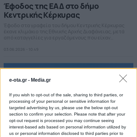
Έφοδος της ΕΑΔ στο δήμο
Κεντρικής Κέρκυρας
Έφοδο στα γραφεία του δήμου Κεντρικής Κέρκυρας
έκανε κλιμάκιο της Εθνικής Αρχής Διαφάνειας, μετά
από καταγγελίες για εργαζόμενους που είχαν
προσληφθεί για την καθαριότητα και απασχολούνται
σε θέσεις γραφείων. Σύμφωνα με τοπικά μέσα
03.06.2026 - 10.49
ενημέρωσης, σε εξέλιξη βρίσκεται έρευνα για τη
διενέργεια προσλήψεων στην υπηρεσία της
καθαριότητας, προκειμένου να διαπιστωθεί το
αληθές καταγγελίας που έκανε λόγο […]
e-ota.gr -
Media.gr
If you wish to opt-out of the sale, sharing to third parties, or
processing of your personal or sensitive information for
targeted advertising by us, please use the below opt-out
section to confirm your selection. Please note that after your
opt-out request is processed you may continue seeing
interest-based ads based on personal information utilized by
us or personal information disclosed to third parties prior to