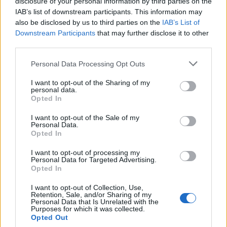
disclosure of your personal information by third parties on the
Παρατείνεται η προθεσμία
IAB’s list of downstream participants. This information may
also be disclosed by us to third parties on the
IAB’s List of
υποβολής αιτήσεων
Downstream Participants
that may further disclose it to other
third parties.
Σύμψωνα με ανακοίνωση του υπουργείου Υποδομών
και Μεταφορών δημοσιεύθηκε σε ΦΕΚ η με αριθμό
Personal Data Processing Opt Outs
87194 Κοινή Υπουργική Απόφαση (Β’ 2640/29.05.2025)
με την οποία η νέα προθεσμία υποβολής αιτήσεων
I want to opt-out of the Sharing of my
υπαγωγής στη δράση “e-astypalea” είναι η 31η
11.06.2025 - 12.26
personal data.
Δεκεμβρίου 2025 και η νέα ημερομηνία ολοκλήρωσης
Opted In
της δράσης (καταβολή των ενισχύσεων) η 31η
Δεκεμβρίου 2026. Αιτήματα πληρωμής θα γίνονται […]
I want to opt-out of the Sale of my
Personal Data.
Opted In
I want to opt-out of processing my
Personal Data for Targeted Advertising.
Opted In
I want to opt-out of Collection, Use,
Retention, Sale, and/or Sharing of my
Personal Data that Is Unrelated with the
Purposes for which it was collected.
Opted Out
ΑΡΧΙΚΗ