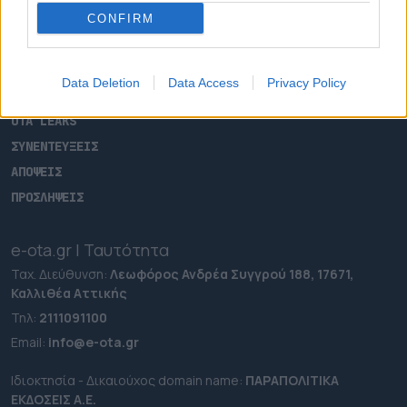
ΡΟΗ ΕΙΔΗΣΕΩΝ
CONFIRM
ΕΠΙΚΑΙΡΟΤΗΤΑ
ΔΗΜΟΙ
Data Deletion
Data Access
Privacy Policy
ΠΕΡΙΦΕΡΕΙΕΣ
OTA LEAKS
ΣΥΝΕΝΤΕΥΞΕΙΣ
ΑΠΟΨΕΙΣ
ΠΡΟΣΛΗΨΕΙΣ
e-ota.gr | Ταυτότητα
Ταχ. Διεύθυνση:
Λεωφόρος Ανδρέα Συγγρού 188, 17671,
Καλλιθέα Αττικής
Τηλ:
2111091100
Εmail:
info@e-ota.gr
Ιδιοκτησία - Δικαιούχος domain name:
ΠΑΡΑΠΟΛΙΤΙΚΑ
ΕΚΔΟΣΕΙΣ A.E.