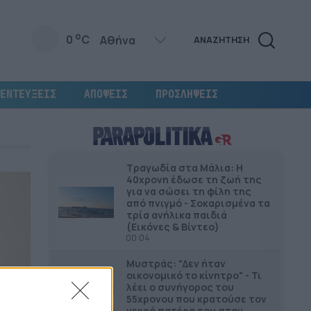
o
0
C
ΑΝΑΖΗΤΗΣΗ
ΕΝΤΕΥΞΕΙΣ
ΑΠΟΨΕΙΣ
ΠΡΟΣΛΗΨΕΙΣ
Τραγωδία στα Μάλια: Η
40χρονη έδωσε τη ζωή της
για να σώσει τη φίλη της
από πνιγμό - Σοκαρισμένα τα
τρία ανήλικα παιδιά
(Εικόνες & Βίντεο)
00:04
Μυστράς: "Δεν ήταν
οικονομικό το κίνητρο" - Τι
λέει ο συνήγορος του
55χρονου που κρατούσε τον
νεκρό πατέρα του στον