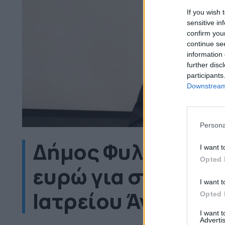
If you wish 
sensitive in
confirm you
continue se
information 
further disc
participants
Downstream 
Persona
Δήμος Φυλής: Bonu
I want t
Opted 
ευρώ για στελέχωσ
I want t
Ιατρείου Άνω Λιοσ
Opted 
I want 
Advertis