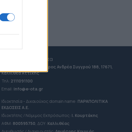
Ιράν: Η δήλωση Πεζεσκιάν
που πυροδοτεί νέα
ερωτήματα για τον
Μοτζτάμπα Χαμενεΐ - "Είναι
πολύ δύσκολη η επικοινωνία
μαζί του"
00:34
Champions League: Εύκολα η
Φενέρμπαχτσε, προβάδισμα για
e-ota.gr | Ταυτότητα
την Άαρχους
00:25
Ταχ. Διεύθυνση:
Λεωφόρος Ανδρέα Συγγρού 188, 17671,
Καλλιθέα Αττικής
Τηλ:
2111091100
Εmail:
info@e-ota.gr
Ιδιοκτησία - Δικαιούχος domain name:
ΠΑΡΑΠΟΛΙΤΙΚΑ
ΕΚΔΟΣΕΙΣ A.E.
Ιδιοκτήτης / Νόμιμος Εκπρόσωπος:
Ι. Κουρτάκης
ΑΦΜ:
800595750
, ΔΟΥ:
Καλλιθέας
Διευθυντής / Διαχειριστής:
Δημήτρης Κουνιάς