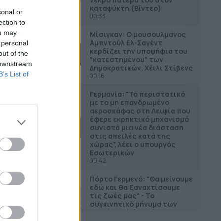
καταψύκτη (Βίντεο)
sonal or
00:33
ection to
ou may
Μίσιγκαν: Ο μουσουλμάνος
Αμπντούλ Ελ-Σαγέντ
 personal
κερδίζει την υποψήφια του
out of the
"κατεστημένου" των
 downstream
Δημοκρατικών, Χέιλι Στίβενς
B’s List of
00:16
Γερμανία: "Το περιστατικό
με το μη επανδρωμένο
αεροσκάφος στη Λειψία που
έφερε εκρηκτικό μηχανισμό
συνιστά μια νέα διάσταση
στις απειλές κατά της
χώρας", λέει ο υπουργός
Εσωτερικών
00:42
Πόρτο Γερμενό: "Θα μείνουμε
εδώ και θα ξαναχτίσουμε
τις ζωές μας" - Το
συγκινητικό μήνυμα των
κατοίκων (Βίντεο)
00:58